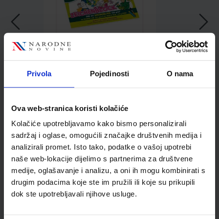
1,96 €
Privola
Pojedinosti
O nama
Ova web-stranica koristi kolačiće
Kolačiće upotrebljavamo kako bismo personalizirali
sadržaj i oglase, omogućili značajke društvenih medija i
analizirali promet. Isto tako, podatke o vašoj upotrebi
Kupci najčešće biraju..
naše web-lokacije dijelimo s partnerima za društvene
medije, oglašavanje i analizu, a oni ih mogu kombinirati s
drugim podacima koje ste im pružili ili koje su prikupili
dok ste upotrebljavali njihove usluge.
Bojica drvena Jolly
Kinderfest crna