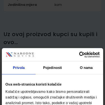
Jedinična mjera
kom
Uz ovaj proizvod kupci su kupili i
ovo…
Privola
Pojedinosti
O nama
Ljepilo za papir u sticku
Kores Metalic, 20 g
Ova web-stranica koristi kolačiće
Kolačiće upotrebljavamo kako bismo personalizirali
sadržaj i oglase, omogućili značajke društvenih medija i
analizirali promet. Isto tako, podatke o vašoj upotrebi