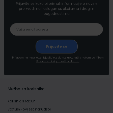
Prijavite se kako bi primali informacije o novim
proizvodima i uslugama, akcijama i drugim
pogodnostima
Prijavom na newsletter izjavljujete da ste upoznati s našom politikom
Privatnosti i sigurnosti podataka
Služba za korisnike
Korisnički račun
Status/Povijest narudžbi