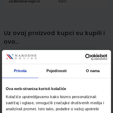
Jedinična mjera
kom
Uz ovaj proizvod kupci su kupili i
ovo…
Čuperica za spojnice
Privola
Pojedinosti
O nama
Maped Start, crna
Ova web-stranica koristi kolačiće
Kolačiće upotrebljavamo kako bismo personalizirali
sadržaj i oglase, omogućili značajke društvenih medija i
analizirali promet. Isto tako, podatke o vašoj upotrebi