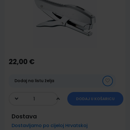
of
the
images
gallery
Skip
to
the
22,00 €
beginning
of
the
images
Dodaj na listu želja
gallery
DODAJ U KOŠARICU
Dostava
Dostavljamo po cijeloj Hrvatskoj