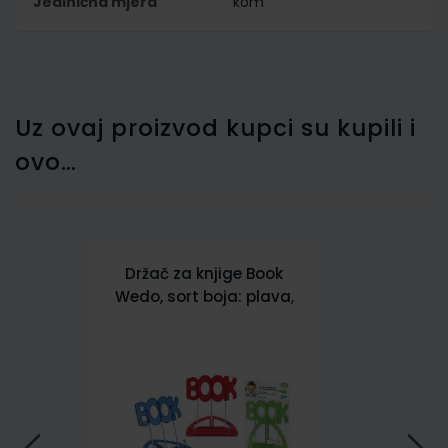
Jedinična mjera
kom
Uz ovaj proizvod kupci su kupili i
ovo…
Držač za knjige Book
Wedo, sort boja: plava,
crvena i zelena