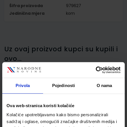
Šifra proizvoda
979627
Jedinična mjera
kom
Uz ovaj proizvod kupci su kupili i
ovo…
Privola
Pojedinosti
O nama
Plastifikator Fellowes Arc,
plastificira dokumente
do formata A4
Ova web-stranica koristi kolačiće
Kolačiće upotrebljavamo kako bismo personalizirali
sadržaj i oglase, omogućili značajke društvenih medija i