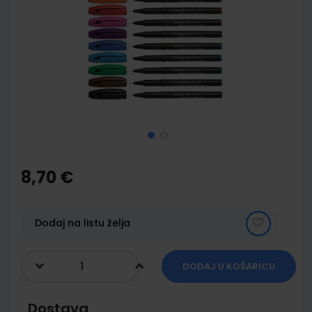
of
the
images
gallery
Skip
to
the
8,70 €
beginning
of
the
images
Dodaj na listu želja
gallery
DODAJ U KOŠARICU
Dostava