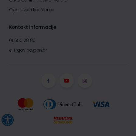
O Narodnim novinama d.d.
Opći uvjeti korištenja
Kontakt informacije
01 650 28 80
e-trgovina@nn.hr