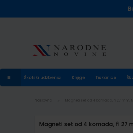
B
Školski udžbenici
Knjige
Tiskanice
Šk
Naslovna
Magneti set od 4 komada, fi 27 mm, M
Magneti set od 4 komada, fi 27 