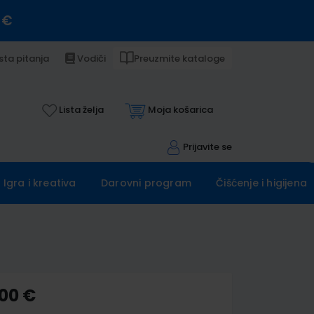
 €
sta pitanja
Vodiči
Preuzmite kataloge
Lista želja
Moja košarica
Prijavite se
Igra i kreativa
Darovni program
Čišćenje i higijena
,00 €