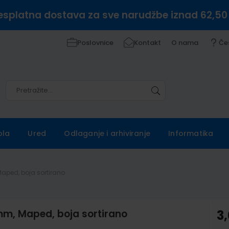
esplatna dostava za sve narudžbe iznad 62,50
Poslovnice
Kontakt
O nama
Če
Pretražite
Pretražite
ola
Ured
Odlaganje i arhiviranje
Informatika
aped, boja sortirano
mm, Maped, boja sortirano
3