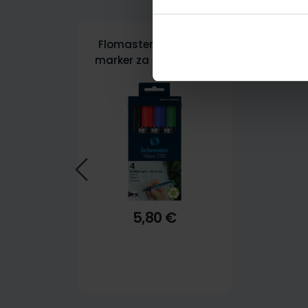
Flomaster Schneider,
marker za bijelu ploču,
Maxx 290, 2-3 mm, set
od 4 boje, etui
5,80 €