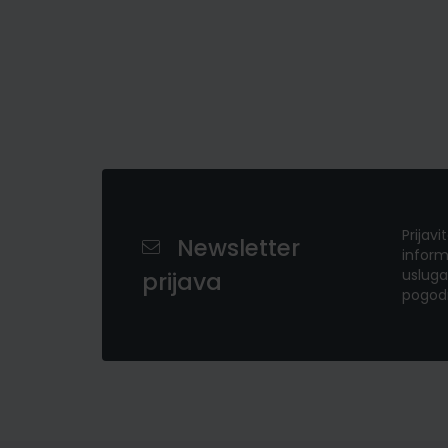
Prijavi
Newsletter
inform
usluga
prijava
pogod