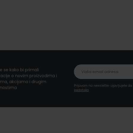
te se kako bi primali
acije o novim proizvodima i
ma, akcijama i drugim
Prijavom na newsletter izjavljujete d
nostima
podataka