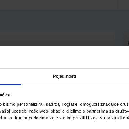
Pojedinosti
ačiće
bismo personalizirali sadržaj i oglase, omogućili značajke društv
vašoj upotrebi naše web-lokacije dijelimo s partnerima za društv
pili i ovo…
rati s drugim podacima koje ste im pružili ili koje su prikupili do