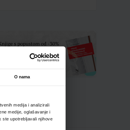
O nama
enih medija i analizirali
ene medije, oglašavanje i
k ste upotrebljavali njihove