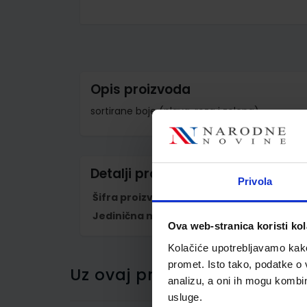
Skip
to
the
beginning
of
the
images
Opis proizvoda
gallery
sortirane boje (plava, roza i zelena)
Detalji proizvoda
Privola
Šifra proizvoda
983671
Jedinična mjera
kom
Ova web-stranica koristi kol
Kolačiće upotrebljavamo kako 
promet. Isto tako, podatke o 
Uz ovaj proizvod kupci su ku
analizu, a oni ih mogu kombini
usluge.