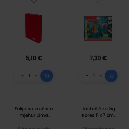
5,10 €
7,30 €
Folija sa zračnim
Jastučić za žig
mjehurićima
Kores 11 x 7 cm,
Herlitz, 40x500 cm
plastični
Šifra proizvoda
Šifra proizvoda