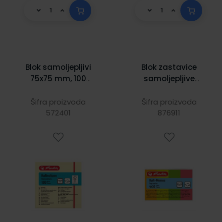
Blok samoljepljivi
Blok zastavice
75x75 mm, 100
samoljepljive
listića, papir, žuti,
20x50 mm, 50
Herlitz
zastavica, 4
Šifra proizvoda
Šifra proizvoda
572401
neonske boje,
876911
papir, Herlitz