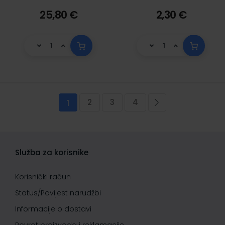
25,80 €
2,30 €
Stranica
2
3
4
Trenutno pregledavate stranicu
Stranica
Stranica
Stranica
Stranica
Sljedeća
1
Služba za korisnike
Korisnički račun
Status/Povijest narudžbi
Informacije o dostavi