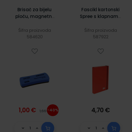
Brisač za bijelu
Fascikl kartonski
ploču, magnetni,
Spree s klapnama
57x145, Spree
i gumicom,
230X315X40 mm,
Šifra proizvoda
Šifra proizvoda
584620
587922
crveni
1,00 €
4,70 €
-40%
1,66 €