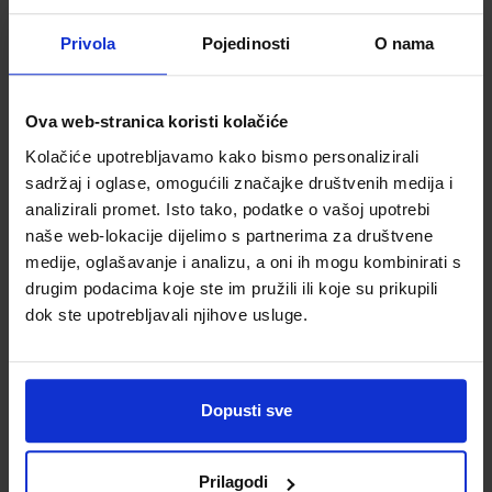
Privola
Pojedinosti
O nama
Ova web-stranica koristi kolačiće
Kolačiće upotrebljavamo kako bismo personalizirali
sadržaj i oglase, omogućili značajke društvenih medija i
Fascikl kartonski
Fascikl kartonski
analizirali promet. Isto tako, podatke o vašoj upotrebi
Spree s klapnama
Spree s klapnama
naše web-lokacije dijelimo s partnerima za društvene
i gumicom,
i gumicom,
245x325x50 mm,
250X350X50 mm,
medije, oglašavanje i analizu, a oni ih mogu kombinirati s
Šifra proizvoda
Šifra proizvoda
800970
plavi
598474
zeleni
drugim podacima koje ste im pružili ili koje su prikupili
dok ste upotrebljavali njihove usluge.
Dopusti sve
Prilagodi