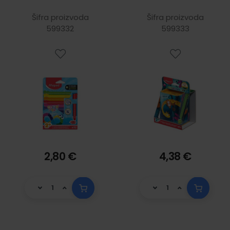
Jungle fever 12/1,
metalna kutija
Šifra proizvoda
Šifra proizvoda
599332
599333
2,80 €
4,38 €