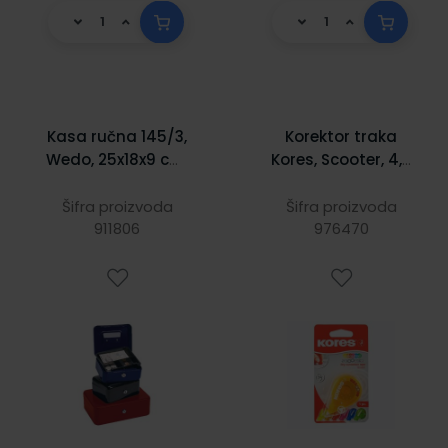
Kasa ručna 145/3,
Korektor traka
Wedo, 25x18x9 cm,
Kores, Scooter, 4,2
crvena
mm x 8 m
Šifra proizvoda
Šifra proizvoda
911806
976470