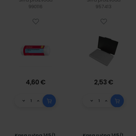
990116
957413
4,60 €
2,53 €
Kasa ručna 145/1,
Kasa ručna 145/1,