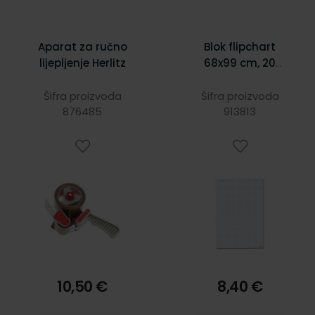
Aparat za ručno
Blok flipchart
lijepljenje Herlitz
68x99 cm, 20
listova, karo,
Herlitz
Šifra proizvoda
Šifra proizvoda
876485
913813
10,50 €
8,40 €