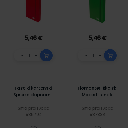
5,46 €
5,46 €
Fascikl kartonski
Flomasteri školski
Spree s klapnama
Maped Jungle
i
Fever Jumbo 12/1
gumicom,245X32
Šifra proizvoda
Šifra proizvoda
5X50 mm, crveni
585794
587834