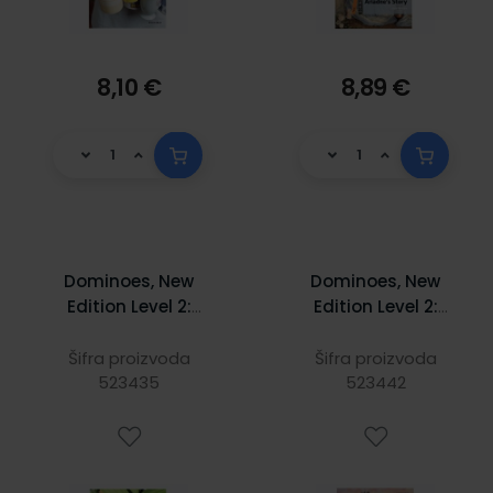
8,10 €
8,89 €
Dominoes, New
Dominoes, New
Edition Level 2:
Edition Level 2:
Green Planet
Saladin
MultiROM Pack
Šifra proizvoda
Šifra proizvoda
523435
523442