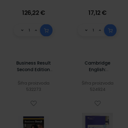
126,22 €
17,12 €
Business Result
Cambridge
Second Edition
English:
Intermediate:
Proficiency (CPE)
Students Book
Masterclass; Meki
Šifra proizvoda
Šifra proizvoda
and iTtutor Pack
532273
524924
uvez