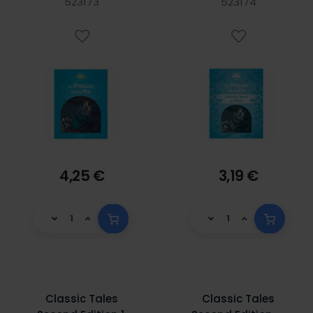
523173
Book and Play
523174
4,25 €
3,19 €
Classic Tales
Classic Tales