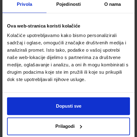
Privola
Pojedinosti
O nama
Ova web-stranica koristi kolačiće
Dominoes, New
Dominoes, New
Kolačiće upotrebljavamo kako bismo personalizirali
Edition Level 1:
Edition Level 1:
sadržaj i oglase, omogućili značajke društvenih medija i
From The Heart
Housemates
analizirali promet. Isto tako, podatke o vašoj upotrebi
MultiROM Pack
Šifra proizvoda
Šifra proizvoda
naše web-lokacije dijelimo s partnerima za društvene
523394
523395
medije, oglašavanje i analizu, a oni ih mogu kombinirati s
drugim podacima koje ste im pružili ili koje su prikupili
dok ste upotrebljavali njihove usluge.
Dopusti sve
Prilagodi