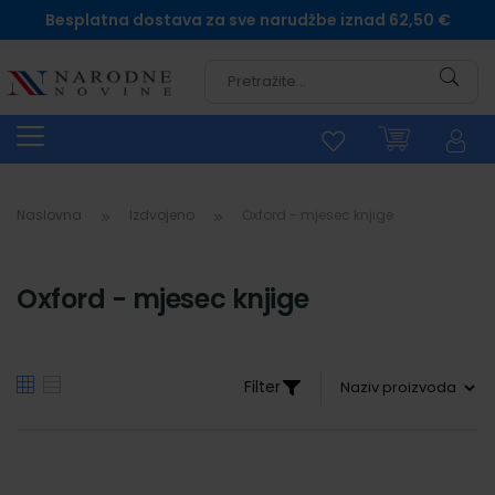
Besplatna dostava za sve narudžbe iznad 62,50 €
Pretra
Naslovna
Izdvojeno
Oxford - mjesec knjige
Oxford - mjesec knjige
Filter