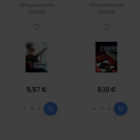
3: Lisa's
MultiROM Pack
Šifra proizvoda
Šifra proizvoda
523345
523366
5,57 €
8,10 €