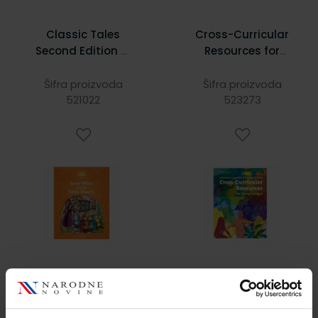
Classic Tales
Cross-Curricular
Second Edition 5:
Resources for
SNOW WHITE & 7
Young Learners
DWARFS
Šifra proizvoda
Šifra proizvoda
521022
523273
4,38 €
38,09 €