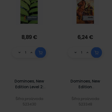
8,89 €
6,24 €
Dominoes, New
Dominoes, New
Edition Level 2:
Edition
Zorro The Curse
Quickstarter Level
Of Capistrano
2: Pebbles on the
Šifra proizvoda
Šifra proizvoda
MultiROM Pack
523430
Beach Pack
523348