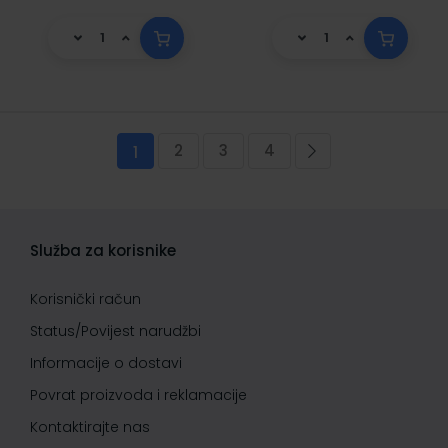
Stranica
2
3
4
Trenutno pregledavate stranicu
Stranica
Stranica
Stranica
Stranica
Sljedeća
1
Služba za korisnike
Korisnički račun
Status/Povijest narudžbi
Informacije o dostavi
Povrat proizvoda i reklamacije
Kontaktirajte nas