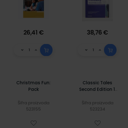
26,41 €
38,76 €
Christmas Fun:
Classic Tales
Pack
Second Edition 1:
The Magic
Brocade e-book
Šifra proizvoda
Šifra proizvoda
523155
and Audio CD
523234
Pack