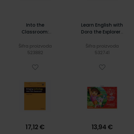
Into the
Learn English with
Classroom:
Dora the Explorer 1
Bringing
SB
Technology into
Šifra proizvoda
Šifra proizvoda
the Classroom
523882
532741
17,12 €
13,94 €