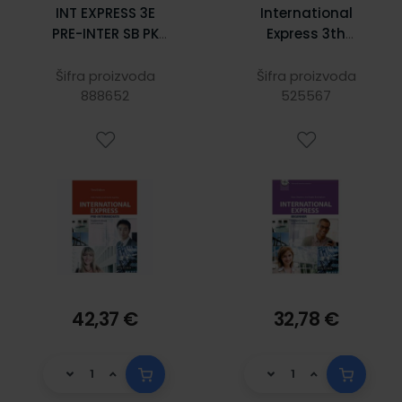
INT EXPRESS 3E
International
PRE-INTER SB PK
Express 3th
2019
Edition Beginner
Student Book
Šifra proizvoda
Šifra proizvoda
888652
525567
42,37 €
32,78 €