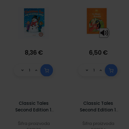
8,36 €
6,50 €
Classic Tales
Classic Tales
Second Edition 1:
Second Edition 1:
The Princess and
The Princess and
the Pea
the Pea Activity
Šifra proizvoda
Šifra proizvoda