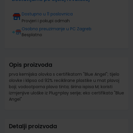
Dostupno u 11 poslovnica
Provjeri i pokupi odmah
Osobno preuzimanje u PC Zagreb
Besplatno
Opis proizvoda
prva kemijska olovka s certifikatom "Blue Angel"; tijelo
olovke i klipsa od 92% reciklirane plastike u mat plavoj
boji; vodootporna plava tinta; širina ispisa M; koristi
izmjenjive uloške iz Plug+play serije; eko certifikata "Blue
Angel"
Detalji proizvoda