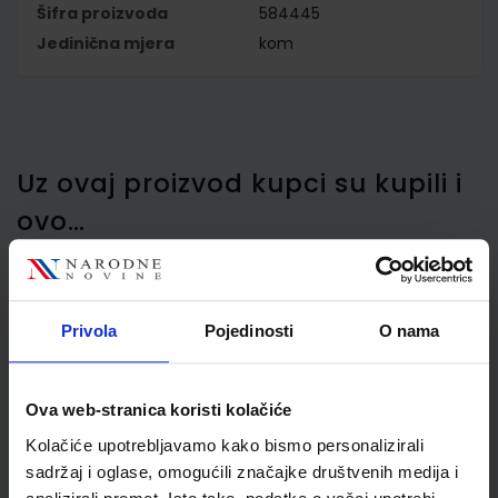
Šifra proizvoda
584445
Jedinična mjera
kom
Uz ovaj proizvod kupci su kupili i
ovo…
Privola
Pojedinosti
O nama
Flomaster Schneider,
fineliner Line-Up, 0,4 mm,
crveni
Ova web-stranica koristi kolačiće
Kolačiće upotrebljavamo kako bismo personalizirali
sadržaj i oglase, omogućili značajke društvenih medija i