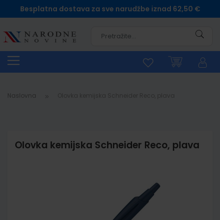
Besplatna dostava za sve narudžbe iznad 62,50 €
Pretra
Naslovna
Olovka kemijska Schneider Reco, plava
Olovka kemijska Schneider Reco, plava
Skip
to
the
end
of
the