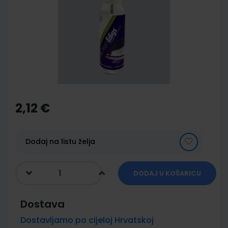
of
the
images
gallery
Skip
to
the
2,12 €
beginning
of
the
images
Dodaj na listu želja
gallery
DODAJ U KOŠARICU
Dostava
Dostavljamo po cijeloj Hrvatskoj