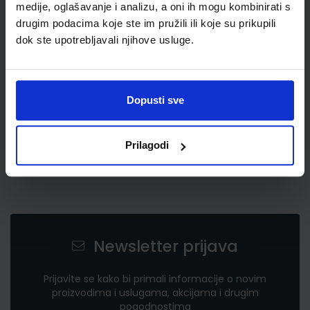
medije, oglašavanje i analizu, a oni ih mogu kombinirati s
2,63 €
drugim podacima koje ste im pružili ili koje su prikupili
dok ste upotrebljavali njihove usluge.
Dopusti sve
Prilagodi
Newsletter prijava
Prijavite se kako bi primali informacije o novim
proizvodima i uslugama, akcijama i drugim
pogodnostima