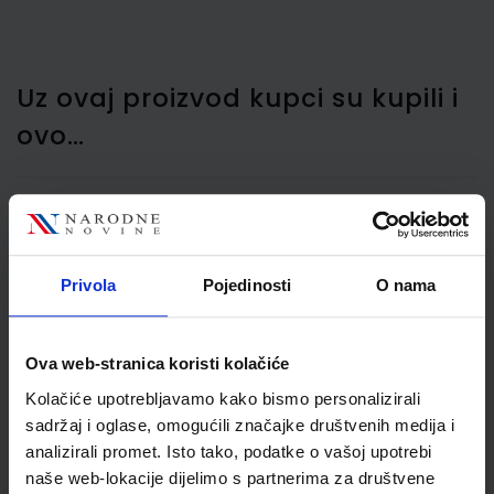
Uz ovaj proizvod kupci su kupili i
ovo…
Sredstvo za skidanje
naljepnica 20 ml Edigs
Privola
Pojedinosti
O nama
Ova web-stranica koristi kolačiće
Kolačiće upotrebljavamo kako bismo personalizirali
sadržaj i oglase, omogućili značajke društvenih medija i
analizirali promet. Isto tako, podatke o vašoj upotrebi
naše web-lokacije dijelimo s partnerima za društvene