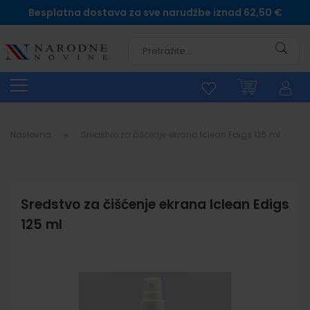
Besplatna dostava za sve narudžbe iznad 62,50 €
Pretra
Naslovna
Sredstvo za čišćenje ekrana Iclean Edigs 125 ml
Sredstvo za čišćenje ekrana Iclean Edigs
125 ml
Skip
to
the
end