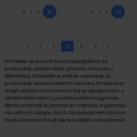
Stranica
1
2
4
5
Stranica
Prethodna
Stranica
Stranica
Trenutno pregledavate stran
Stranica
Stranica
Stranica
Sljedeća
3
Schneider je poznati brand specijaliziran za
proizvodnju pisaćih alata i pribora. Osnovan u
Njemačkoj, Schneider je stekao reputaciju za
proizvodnju visokokvalitetnih olovaka, flomastera i
drugih pisaćih instrumenata koji su cijenjeni kako u
akademskim tako i u profesionalnim krugovima.
Njihovi proizvodi su poznati po trajnosti, ergonomiji i
inovativnom dizajnu, što ih čini popularnim izborom
među korisnicima koji cijene kvalitetu i pouzdanost.