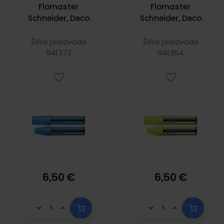
Flomaster
Flomaster
Schneider, Deco
Schneider, Deco
Marker Maxx 260,
Marker Maxx 260,
tekuća kreda, 2-15
tekuća kreda, 2-15
Šifra proizvoda
Šifra proizvoda
mm, plavi
941373
mm, žuti
941364
6,50 €
6,50 €