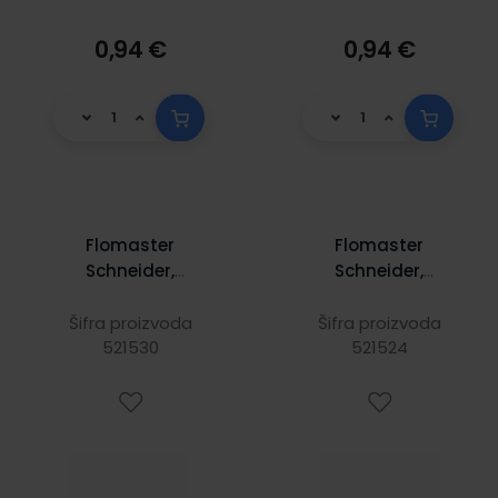
0,94 €
0,94 €
Flomaster
Flomaster
Schneider,
Schneider,
fineliner Line-Up,
fineliner Line-Up,
0,4 mm, indigo
0,4 mm, limun
Šifra proizvoda
Šifra proizvoda
521530
plava
521524
zeleni