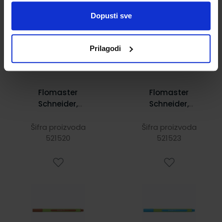
7,50 €
0,94 €
Dopusti sve
Prilagodi
Flomaster
Flomaster
Schneider,
Schneider,
fineliner Line-Up,
fineliner Line-Up,
0,4 mm, smeđi
0,4 mm,
Šifra proizvoda
Šifra proizvoda
521520
svijetloplavi
521523