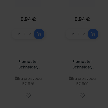
0,94 €
0,94 €
Flomaster
Flomaster
Schneider,
Schneider,
fineliner Line-Up,
fineliner Line-Up,
0,4 mm,
0,4 mm,
Šifra proizvoda
Šifra proizvoda
svijetlozeleni
521528
tamnosmeđi
521500