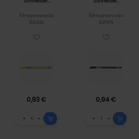
Schneider,
Schneider,
fineliner Line-Up,
fineliner Line-Up,
0,4 mm, neon žuti
0,4 mm, plavi
Šifra proizvoda
Šifra proizvoda
521510
521516
0,93 €
0,94 €