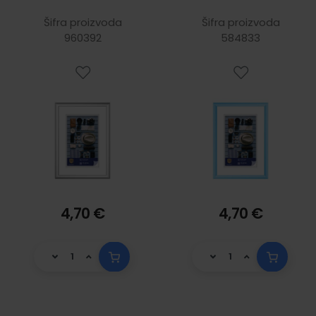
18 cm, srebrni
18 cm, svijetlo
plavi
Šifra proizvoda
Šifra proizvoda
960392
584833
4,70 €
4,70 €