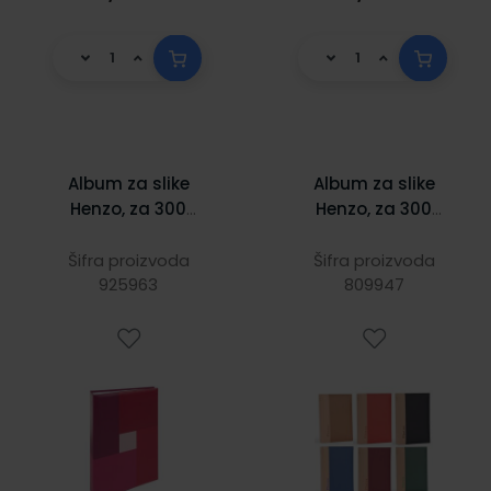
Album za slike
Album za slike
Henzo, za 300
Henzo, za 300
slika dimenzija
slika dimenzija
100 x 150 mm, na
10x15 cm, na
Šifra proizvoda
Šifra proizvoda
ulaganje, Nexus,
925963
ulaganje,
809947
sort
Chapter,
sortirano