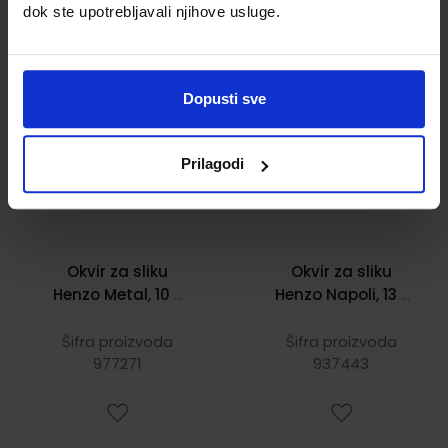
dok ste upotrebljavali njihove usluge.
3,85 €
4,02 €
Dopusti sve
Prilagodi
Okvir za sliku
Okvir za sliku
Henzo Metal, 10 x
Henzo Napoli, 13 x
15 cm Base
18 cm, bijeli
Šifra proizvoda
Šifra proizvoda
977271
937443