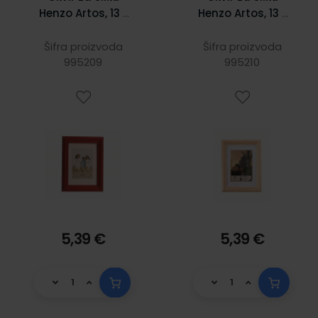
Henzo Artos, 13 x
Henzo Artos, 13 x
18 cm, drveni,
18 cm, drveni,
crveni
natur
Šifra proizvoda
Šifra proizvoda
995209
995210
5,39 €
5,39 €