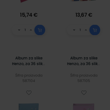
15,74 €
13,67 €
Album za slike
Album za slike
Henzo, za 36 slika
Henzo, za 36 slika
dimenzija 100x150
dimenzija 100x150
mm, na
mm, na
Šifra proizvoda
Šifra proizvoda
umetanje, Baby
587104
umetanje, Baby
587105
Moments, plavi
Moments, rozi