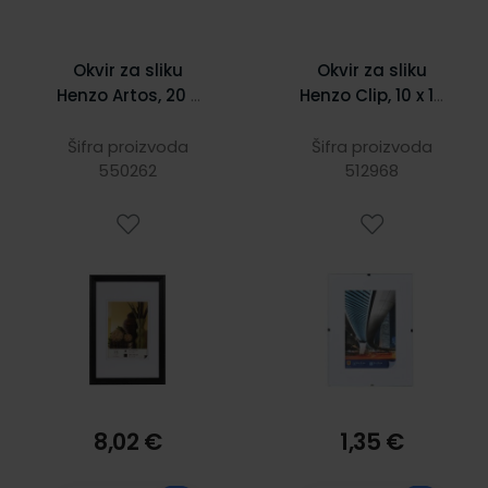
Okvir za sliku
Okvir za sliku
Henzo Artos, 20 x
Henzo Clip, 10 x 15
30 cm, drveni, crni
cm, staklo
Šifra proizvoda
Šifra proizvoda
550262
512968
8,02 €
1,35 €