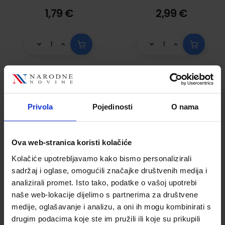
1,79 €
2,99 €
Okvir za sliku
Okvir za sliku
Privola
Pojedinosti
O nama
Henzo Clip, 21 x 30
Henzo Clip, 24 x 30
cm, staklo
cm, staklo
Šifra proizvoda
Šifra proizvoda
Ova web-stranica koristi kolačiće
959525
959529
Kolačiće upotrebljavamo kako bismo personalizirali
sadržaj i oglase, omogućili značajke društvenih medija i
analizirali promet. Isto tako, podatke o vašoj upotrebi
naše web-lokacije dijelimo s partnerima za društvene
medije, oglašavanje i analizu, a oni ih mogu kombinirati s
drugim podacima koje ste im pružili ili koje su prikupili