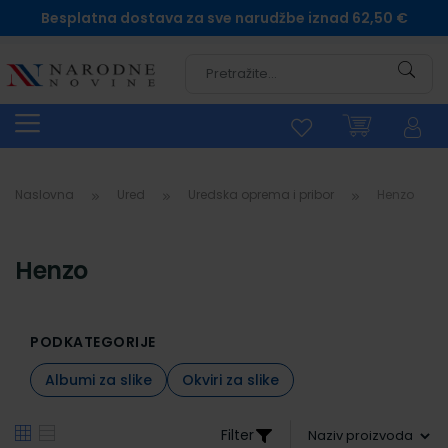
Besplatna dostava za sve narudžbe iznad 62,50 €
Pretra
Naslovna
Ured
Uredska oprema i pribor
Henzo
Henzo
PODKATEGORIJE
Albumi za slike
Okviri za slike
Filter