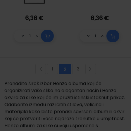
6,36 €
6,36 €
Stranica
1
3
Stranica
Prethodna
Stranica
Trenutno pregledavate stran
Stranica
Stranica
Sljedeća
2
Pronađite širok izbor Henzo albuma koji će
organizirati vaše slike na elegantan način i Henzo
okvira za slike koji će im pružiti istinski istaknut prikaz.
Odaberite između različitih stilova, veličina i
materijala kako biste pronašli savršeni album ili okvir
koji će pretvoriti vaše najdraže trenutke u umjetnost.
Henzo albumi za slike čuvaju uspomene s