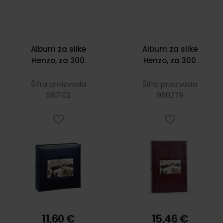
Album za slike
Album za slike
Henzo, za 200
Henzo, za 300
slika dimenzija
slika dimenzija
100x150 mm, na
100 x 150 mm, na
Šifra proizvoda
Šifra proizvoda
ulaganje, Edition,
587102
ulaganje, Edition
960279
plavi
11,60 €
15,46 €