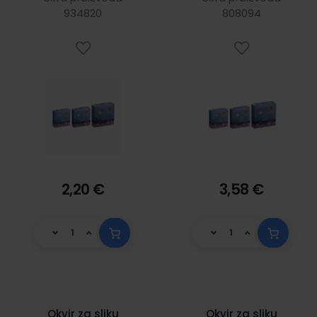
934820
808094
2,20 €
3,58 €
Okvir za sliku
Okvir za sliku