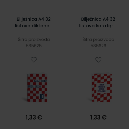
Bilježnica A4 32
Bilježnica A4 32
listova diktando
listova karo Igraj
Igraj moja
moja Hrvatska
Hrvatska
Šifra proizvoda
Šifra proizvoda
585625
585626
1,33 €
1,33 €