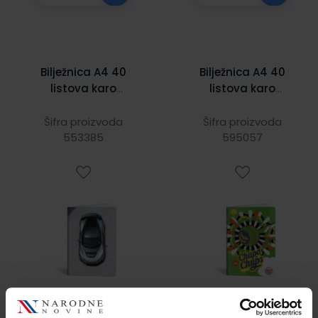
Bilježnica A4 40
Bilježnica A4 40
listova karo
listova karo
automobili Rimac
Chupa chups
Šifra proizvoda
Šifra proizvoda
553385
595057
1,26 €
1,69 €