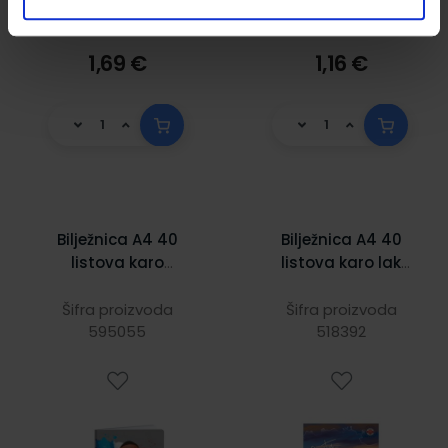
1,69 €
1,16 €
Bilježnica A4 40
Bilježnica A4 40
listova karo
listova karo lak
Football icons
Cro Lipa Mill
Šifra proizvoda
Šifra proizvoda
595055
518392