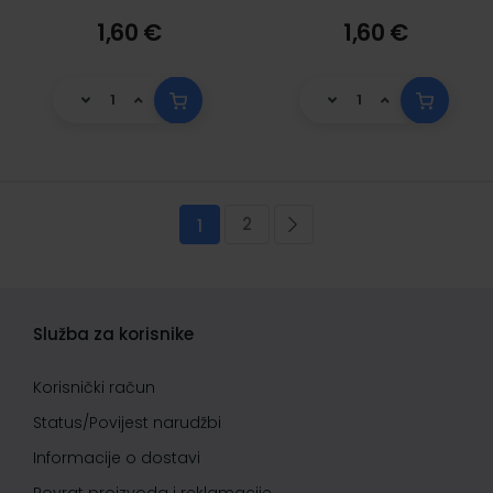
1,60 €
1,60 €
Stranica
2
Trenutno pregledavate stranicu
Stranica
Stranica
Sljedeća
1
Služba za korisnike
Korisnički račun
Status/Povijest narudžbi
Informacije o dostavi