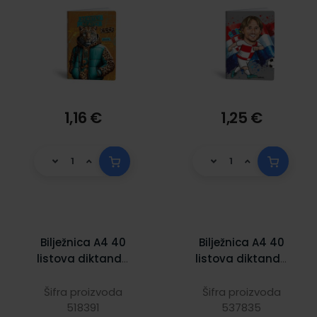
1,16 €
1,25 €
Bilježnica A4 40
Bilježnica A4 40
listova diktando
listova diktando
lak Cro Lipa Mill
one color pastel
Šifra proizvoda
Šifra proizvoda
518391
537835