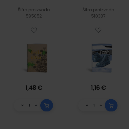
Quotes
Starke 1211633403
Šifra proizvoda
Šifra proizvoda
595052
518387
1,48 €
1,16 €