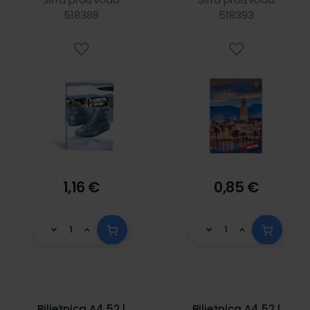
518388
518393
1,16 €
0,85 €
Bilježnica A4 52 l
Bilježnica A4 52 l