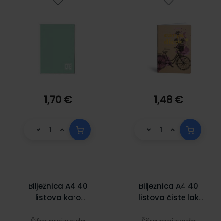
1,70 €
1,48 €
Bilježnica A4 40
Bilježnica A4 40
listova karo
listova čiste lak
Starke 1211633404
Cro Lipa Mill
Šifra proizvoda
Šifra proizvoda