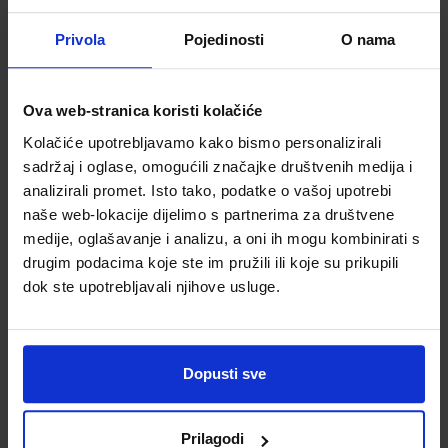
Privola
Pojedinosti
O nama
Ova web-stranica koristi kolačiće
Kolačiće upotrebljavamo kako bismo personalizirali
sadržaj i oglase, omogućili značajke društvenih medija i
Bilježnica A4 40
Bilježnica A4 40
analizirali promet. Isto tako, podatke o vašoj upotrebi
listova karo Coca
listova karo
naše web-lokacije dijelimo s partnerima za društvene
-Cola
Fashion animals
medije, oglašavanje i analizu, a oni ih mogu kombinirati s
Šifra proizvoda
Šifra proizvoda
585628
595049
drugim podacima koje ste im pružili ili koje su prikupili
dok ste upotrebljavali njihove usluge.
Dopusti sve
Prilagodi