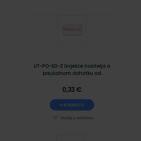
UT-PO-SD-Z Izvješće nositelja o
paušalnom dohotku od
zajedničke samostalne
djelatnosti
0,33 €
U KOŠARICU
Dodaj u wishlistu