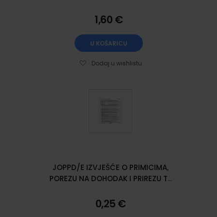
10,5 cm
1,60 €
U KOŠARICU
Dodaj u wishlistu
JOPPD/E IZVJEŠĆE O PRIMICIMA,
POREZU NA DOHODAK I PRIREZU TE
DOPRINOSIMA ZA OBVEZNA
OSIGURANJA NA DAN; Arak, 21 x
0,25 €
29,7 cm