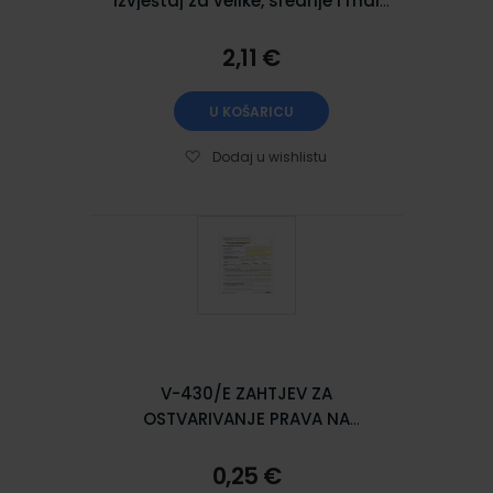
izvještaj za velike, srednje i male
poduzetnike GFI-POD
2,11 €
U KOŠARICU
Dodaj u wishlistu
V-430/E ZAHTJEV ZA
OSTVARIVANJE PRAVA NA
DOPLATAK ZA DJECU; Arak, 21 x
29,7 cm
0,25 €