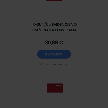
IX-354/05 EVIDENCIJA O
TRAŽBINAMA I OBVEZAMA
(Obrazac TO); Knjiga 100
stranica, 29,7 x 21 cm
30,88 €
U KOŠARICU
Dodaj u wishlistu