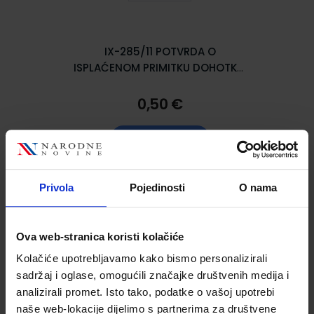
IX-285/11 POTVRDA O
ISPLAĆENOM PRIMITKU DOHOTKU,
UPLAĆENOM DOPRINOSU, POREZU
NA DOHODAK I PRIREZU; Komplet
0,50 €
2 lista, 29,7 x 21 cm
U KOŠARICU
Dodaj u wishlistu
Privola
Pojedinosti
O nama
Ova web-stranica koristi kolačiće
Kolačiće upotrebljavamo kako bismo personalizirali
sadržaj i oglase, omogućili značajke društvenih medija i
analizirali promet. Isto tako, podatke o vašoj upotrebi
naše web-lokacije dijelimo s partnerima za društvene