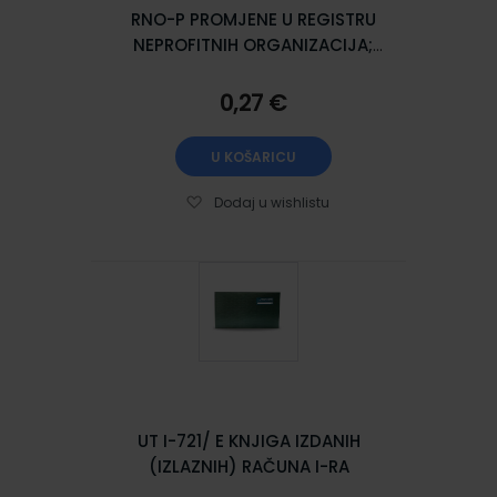
RNO-P PROMJENE U REGISTRU
NEPROFITNIH ORGANIZACIJA;
Komplet 2 lista, 21 x 29,7 cm
0,27 €
U KOŠARICU
Dodaj u wishlistu
UT I-721/ E KNJIGA IZDANIH
(IZLAZNIH) RAČUNA I-RA