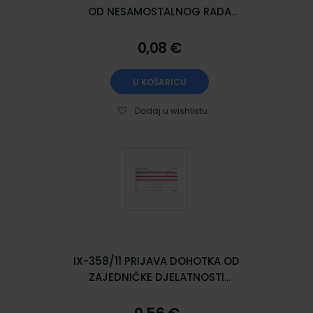
OD NESAMOSTALNOG RADA
(Obrazac EPOM); List, 21 x 29,7
cm
0,08 €
U KOŠARICU
Dodaj u wishlistu
IX-358/11 PRIJAVA DOHOTKA OD
ZAJEDNIČKE DJELATNOSTI
(Obrazac DOH - Z); Arak, 29,7 x
21 cm