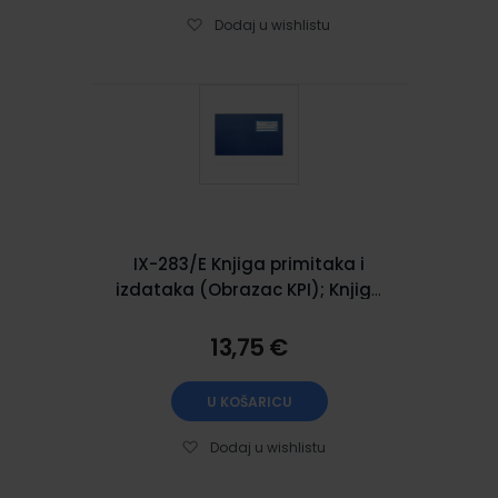
Dodaj u wishlistu
IX-283/E Knjiga primitaka i
izdataka (Obrazac KPI); Knjiga
100 stranica, 32,8 x 24 cm
13,75 €
U KOŠARICU
Dodaj u wishlistu