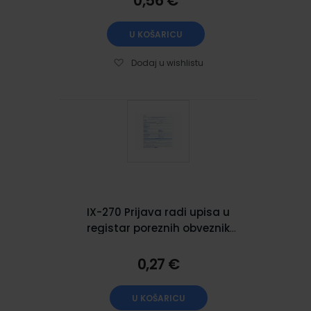
0,56 €
U KOŠARICU
Dodaj u wishlistu
IX-270 Prijava radi upisa u
registar poreznih obveznik
(RPO)
0,27 €
U KOŠARICU