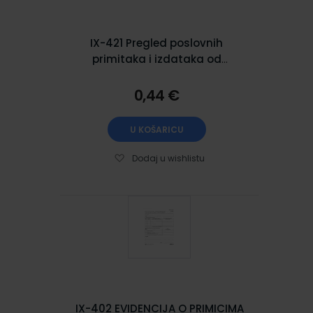
IX-421 Pregled poslovnih
primitaka i izdataka od
samostalne djelatnosti
ostvarenih u____godini
0,44 €
(obrazac P-PPI), set 2 lista,
21x29,7 cm
U KOŠARICU
Dodaj u wishlistu
IX-402 EVIDENCIJA O PRIMICIMA