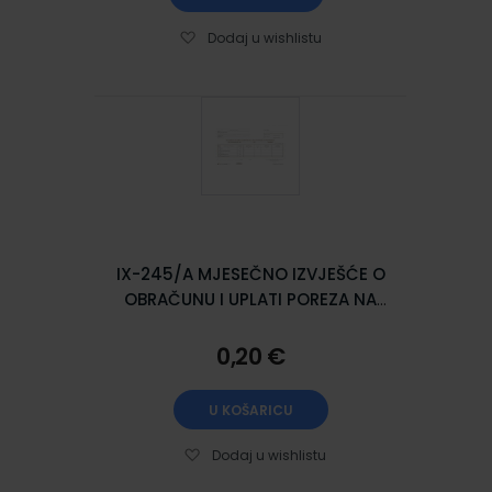
Dodaj u wishlistu
IX-245/A MJESEČNO IZVJEŠĆE O
OBRAČUNU I UPLATI POREZA NA
POTROŠNJU; Komplet 2 lista, 29,7
x 21 cm
0,20 €
U KOŠARICU
Dodaj u wishlistu