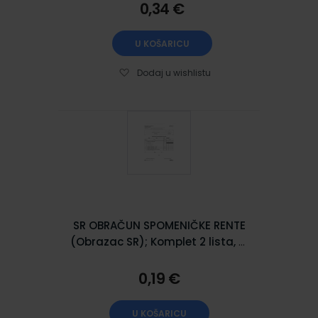
___do ___
0,34 €
U KOŠARICU
Dodaj u wishlistu
SR OBRAČUN SPOMENIČKE RENTE
(Obrazac SR); Komplet 2 lista, 21
x 29,7 cm
0,19 €
U KOŠARICU