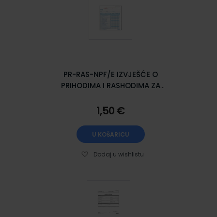
PR-RAS-NPF/E IZVJEŠĆE O
PRIHODIMA I RASHODIMA ZA
NEPROFITNE ORGANIZACIJE; Arak,
21 x 29,7 cm
1,50 €
U KOŠARICU
Dodaj u wishlistu