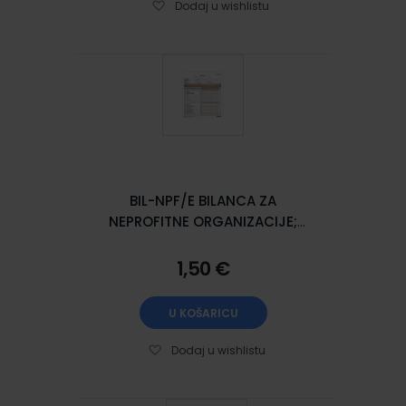
Dodaj u wishlistu
BIL-NPF/E BILANCA ZA
NEPROFITNE ORGANIZACIJE;
Komplet (arak + list), 21 x 29,7
cm
1,50 €
U KOŠARICU
Dodaj u wishlistu