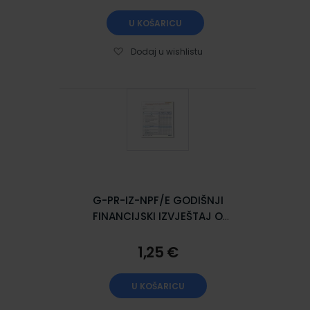
U KOŠARICU
Dodaj u wishlistu
G-PR-IZ-NPF/E GODIŠNJI
FINANCIJSKI IZVJEŠTAJ O
PRIMICIMA I IZDACIMA List, 21 x
29,7 cm
1,25 €
U KOŠARICU