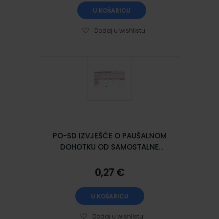
U KOŠARICU
Dodaj u wishlistu
PO-SD IZVJEŠĆE O PAUŠALNOM
DOHOTKU OD SAMOSTALNE
DJELATNOSTI; Set 2 lista, 29,7 x 21
cm
0,27 €
U KOŠARICU
Dodaj u wishlistu