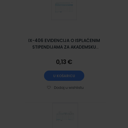
IX-406 EVIDENCIJA O ISPLAĆENIM
STIPENDIJAMA ZA AKADEMSKU
GODINU (Obrazac ST); List, 29,7 x
21 cm
0,13 €
U KOŠARICU
Dodaj u wishlistu