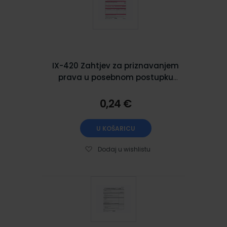
IX-420 Zahtjev za priznavanjem
prava u posebnom postupku
(obrazac ZPP-DOH), arak,
21x29,7 cm
0,24 €
U KOŠARICU
Dodaj u wishlistu