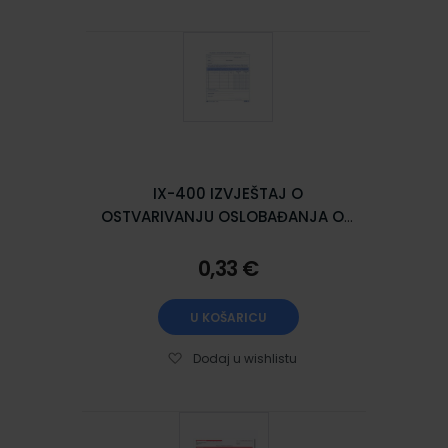
IX-400 IZVJEŠTAJ O
OSTVARIVANJU OSLOBAĐANJA OD
PLAĆANJA PDV-a; Komplet 2
lista, 21 x 29,7 cm
0,33 €
U KOŠARICU
Dodaj u wishlistu