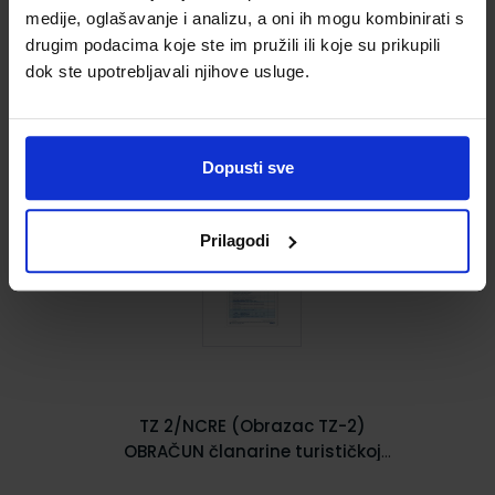
TZ 1/NCR/E (Obrazac TZ-1)
medije, oglašavanje i analizu, a oni ih mogu kombinirati s
OBRAČUN članarine turističkoj
drugim podacima koje ste im pružili ili koje su prikupili
zajednici za razdoblje od
dok ste upotrebljavali njihove usluge.
___do ___
0,34 €
U KOŠARICU
Dopusti sve
Dodaj u wishlistu
Prilagodi
TZ 2/NCRE (Obrazac TZ-2)
OBRAČUN članarine turističkoj
zajednici za razdoblje od