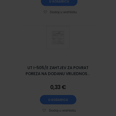
U KOŠARICU
Dodaj u wishlistu
UT I-505/E ZAHTJEV ZA POVRAT
POREZA NA DODANU VRIJEDNOST;
Komplet 3 lista, 21 x 29,7 cm
0,33 €
U KOŠARICU
Dodaj u wishlistu