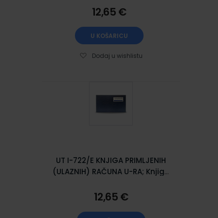
12,65 €
U KOŠARICU
Dodaj u wishlistu
UT I-722/E KNJIGA PRIMLJENIH
(ULAZNIH) RAČUNA U-RA; Knjiga
100 stranica, 35 x 25 cm
12,65 €