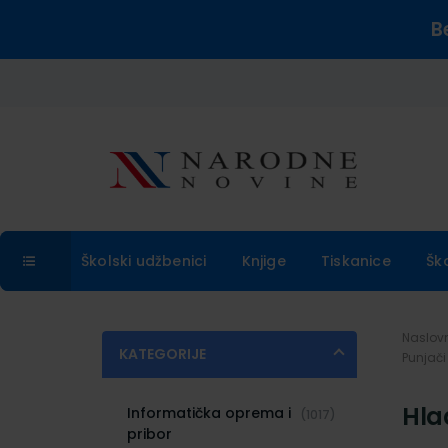
B
Školski udžbenici
Knjige
Tiskanice
Šk
Naslo
KATEGORIJE
Punjači 
Hla
Informatička oprema i
(1017)
pribor