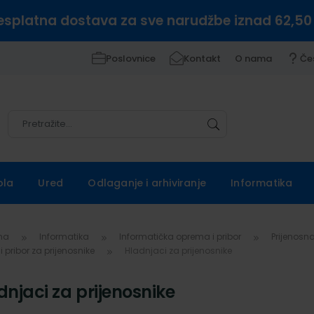
esplatna dostava za sve narudžbe iznad 62,50
Poslovnice
Kontakt
O nama
Če
Pretražite
Pretražite
ola
Ured
Odlaganje i arhiviranje
Informatika
vna
Informatika
Informatička oprema i pribor
Prijenosna
i pribor za prijenosnike
Hladnjaci za prijenosnike
dnjaci za prijenosnike