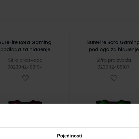
SureFire Bora Gaming
SureFire Bora Gamin
podloga za hlađenje
podloga za hlađenje
rijenosnika do 17", USB,
prijenosnika do 17", US
Šifra proizvoda
Šifra proizvoda
crveni LED
zeleni LED
0023942488194
023942488187
Pojedinosti