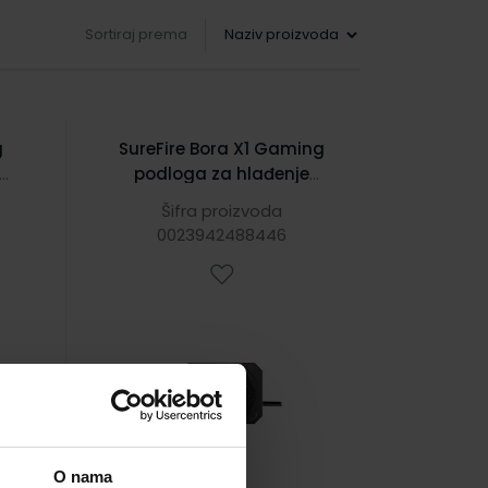
Sortiraj prema
g
SureFire Bora X1 Gaming
podloga za hlađenje
B,
prijenosnika do 17", USB,
Šifra proizvoda
RGB LED
0023942488446
O nama