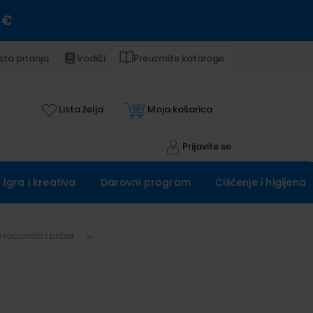
 €
sta pitanja
Vodiči
Preuzmite kataloge
Lista želja
Moja košarica
Prijavite se
Igra i kreativa
Darovni program
Čišćenje i higijena
 računala i pribor