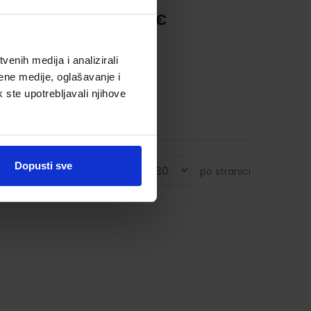
32,28 €
enih medija i analizirali
ene medije, oglašavanje i
k ste upotrebljavali njihove
Dopusti sve
Prikaži
po stranici