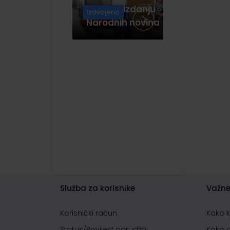
Lenovo računala
(3)
Knjige u izdanju
Izdvojeno
Narodnih novina
Služba za korisnike
Važne
Korisnički račun
Kako 
Status/Povijest narudžbi
Kako 