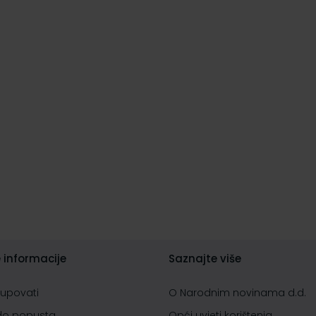
 informacije
Saznajte više
kupovati
O Narodnim novinama d.d.
do popusta
Opći uvjeti korištenja