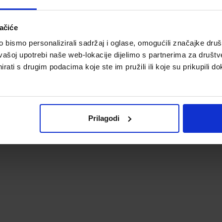
19,33 €
19,33 €
ačiće
bismo personalizirali sadržaj i oglase, omogućili značajke društv
vašoj upotrebi naše web-lokacije dijelimo s partnerima za društv
rati s drugim podacima koje ste im pružili ili koje su prikupili do
Prilagodi