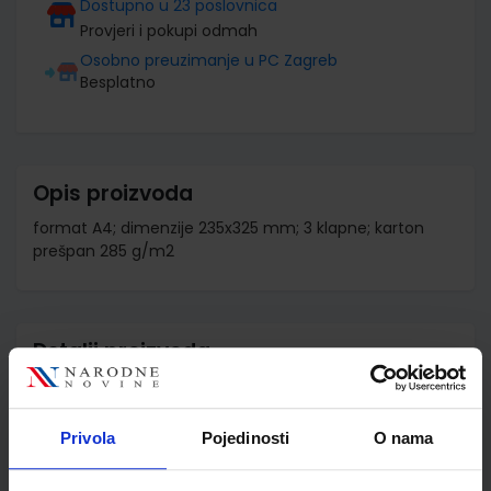
Dostupno u 23 poslovnica
Provjeri i pokupi odmah
Osobno preuzimanje u PC Zagreb
Besplatno
Opis proizvoda
format A4; dimenzije 235x325 mm; 3 klapne; karton
prešpan 285 g/m2
Detalji proizvoda
Šifra proizvoda
813353
Jedinična mjera
kom
Privola
Pojedinosti
O nama