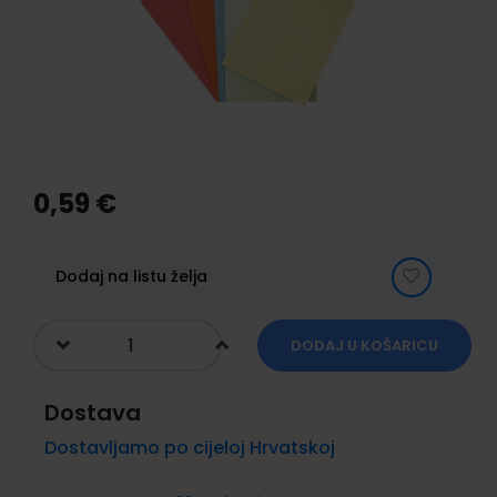
images
gallery
Skip
to
the
0,59 €
beginning
of
the
images
Dodaj na listu želja
gallery
DODAJ U KOŠARICU
Dostava
Dostavljamo po cijeloj Hrvatskoj