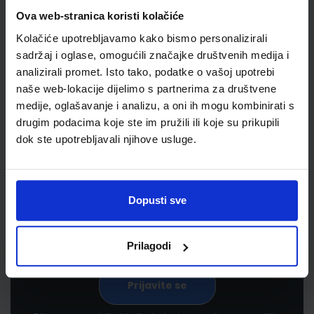
Ova web-stranica koristi kolačiće
Kolačiće upotrebljavamo kako bismo personalizirali
sadržaj i oglase, omogućili značajke društvenih medija i
analizirali promet. Isto tako, podatke o vašoj upotrebi
naše web-lokacije dijelimo s partnerima za društvene
medije, oglašavanje i analizu, a oni ih mogu kombinirati s
drugim podacima koje ste im pružili ili koje su prikupili
Newsletter prijava
dok ste upotrebljavali njihove usluge.
Prijavite se kako bi primali informacije o novim
proizvodima i uslugama, akcijama i drugim
pogodnostima
Dopusti sve
Prilagodi