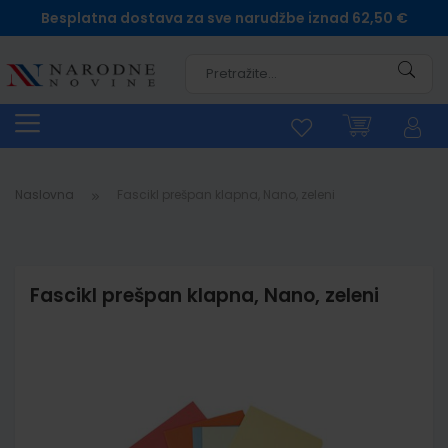
Besplatna dostava za sve narudžbe iznad 62,50 €
Pretra
Naslovna
Fascikl prešpan klapna, Nano, zeleni
Fascikl prešpan klapna, Nano, zeleni
Skip
to
the
end
of
the