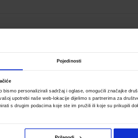
Papir toaletni u roli,
oslojni, Rosa Forest, 10/1
Šifra proizvoda 557688
Pojedinosti
ačiće
bismo personalizirali sadržaj i oglase, omogućili značajke društv
vašoj upotrebi naše web-lokacije dijelimo s partnerima za društv
rati s drugim podacima koje ste im pružili ili koje su prikupili do
3,72 €
Prilagodi