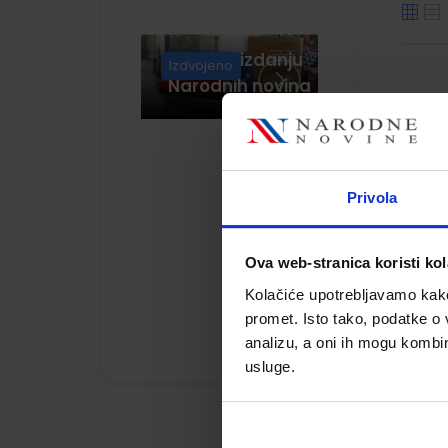
Knjige u izdanju
Izdvojeno
Narodnih novina
tr
Privola
Ova web-stranica koristi kol
Kolačiće upotrebljavamo kako 
promet. Isto tako, podatke o 
analizu, a oni ih mogu kombini
usluge.