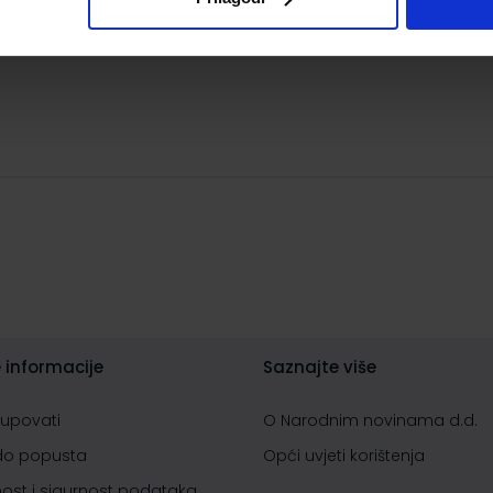
 informacije
Saznajte više
kupovati
O Narodnim novinama d.d.
do popusta
Opći uvjeti korištenja
nost i sigurnost podataka