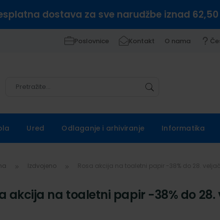
esplatna dostava za sve narudžbe iznad 62,50
Poslovnice
Kontakt
O nama
Če
Pretražite
Pretražite
ola
Ured
Odlaganje i arhiviranje
Informatika
vna
Izdvojeno
Rosa akcija na toaletni papir -38% do 28. veljač
a akcija na toaletni papir -38% do 28. 