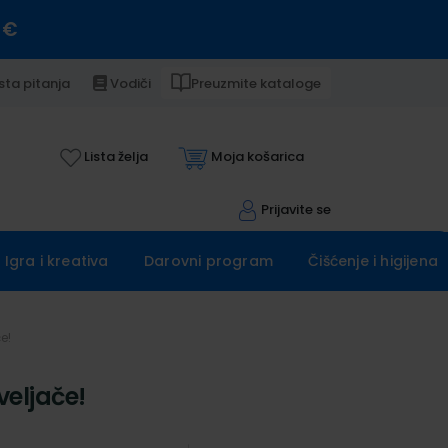
 €
sta pitanja
Vodiči
Preuzmite kataloge
Lista želja
Moja košarica
Prijavite se
Igra i kreativa
Darovni program
Čišćenje i higijena
e!
veljače!