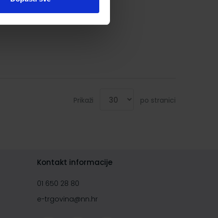
Prikaži
po stranici
Kontakt informacije
01 650 28 80
e-trgovina@nn.hr