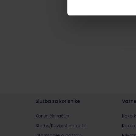
Služba za korisnike
Važne
Korisnički račun
Kako 
Status/Povijest narudžbi
Kako 
Informacije o dostavi
Privat