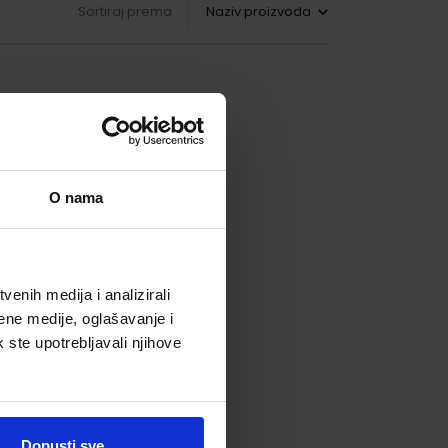
Sortiraj prema
O nama
enih medija i analizirali
ene medije, oglašavanje i
k ste upotrebljavali njihove
Dopusti sve