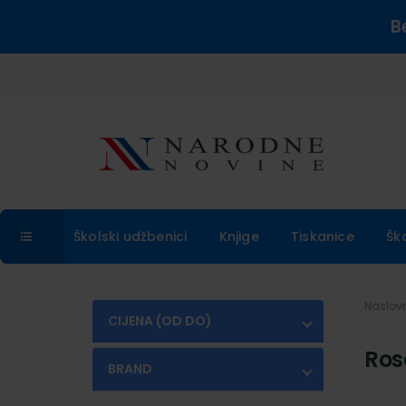
B
Školski udžbenici
Knjige
Tiskanice
Šk
Naslo
CIJENA (OD DO)
Ros
€
€
BRAND
ROSA
(1)