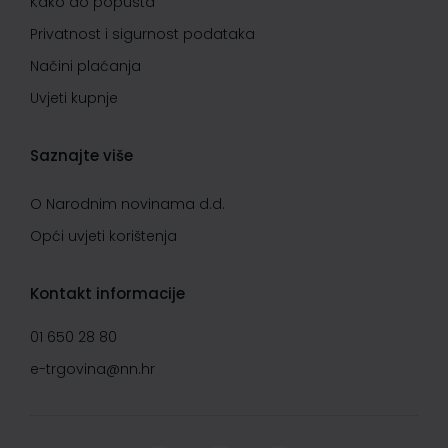
Kako do popusta
Privatnost i sigurnost podataka
Načini plaćanja
Uvjeti kupnje
Saznajte više
O Narodnim novinama d.d.
Opći uvjeti korištenja
Kontakt informacije
01 650 28 80
e-trgovina@nn.hr