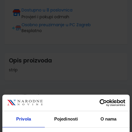
Dostupno u 8 poslovnica
Provjeri i pokupi odmah
Osobno preuzimanje u PC Zagreb
Besplatno
Opis proizvoda
strip
Detalji proizvoda
Šifra proizvoda
926977
Jedinična mjera
kom
Privola
Pojedinosti
O nama