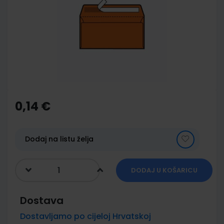
of
the
images
gallery
Skip
to
the
0,14 €
beginning
of
the
images
Dodaj na listu želja
gallery
DODAJ U KOŠARICU
Dostava
Dostavljamo po cijeloj Hrvatskoj