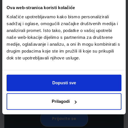
Ova web-stranica koristi kolačiće
Kolačiće upotrebljavamo kako bismo personalizirali
sadržaj i oglase, omogućili značajke društvenih medija i
analizirali promet. Isto tako, podatke o vašoj upotrebi
naše web-lokacije dijelimo s partnerima za društvene
medije, oglašavanje i analizu, a oni ih mogu kombinirati s
drugim podacima koje ste im pružili ili koje su prikupili
Newsletter prijava
dok ste upotrebljavali njihove usluge.
Prijavite se kako bi primali informacije o novim
proizvodima i uslugama, akcijama i drugim
pogodnostima
Dopusti sve
Prilagodi