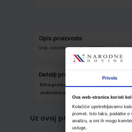
Skip
to
the
beginning
of
the
images
Opis proizvoda
gallery
strip, vanjske dimenzije 140X220 mm, unutar
Detalji proizvoda
Privola
Šifra proizvoda
933589
Jedinična mjera
kom
Ova web-stranica koristi kol
Kolačiće upotrebljavamo kako 
promet. Isto tako, podatke o 
Uz ovaj proizvod kupci su ku
analizu, a oni ih mogu kombini
usluge.