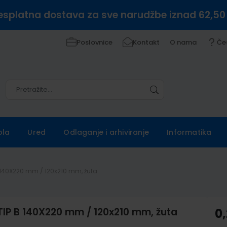
esplatna dostava za sve narudžbe iznad 62,50
Poslovnice
Kontakt
O nama
Če
Pretražite
Pretražite
ola
Ured
Odlaganje i arhiviranje
Informatika
B 140X220 mm / 120x210 mm, žuta
TIP B 140X220 mm / 120x210 mm, žuta
0