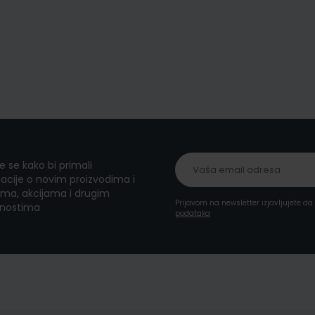
te se kako bi primali
acije o novim proizvodima i
ma, akcijama i drugim
Prijavom na newsletter izjavljujete d
nostima
podataka