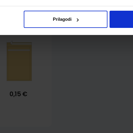
uverta sa zračnim
Prilagodi
jastučićima TIP A
0X170 mm / 110X160
mm, žuta
0,15 €