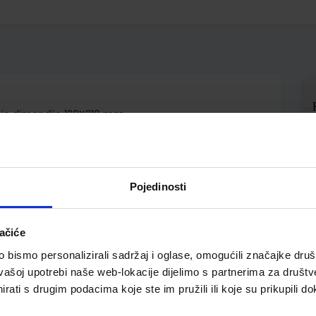
nje dimendije 120X210 mm
Pojedinosti
ačiće
bismo personalizirali sadržaj i oglase, omogućili značajke društv
vašoj upotrebi naše web-lokacije dijelimo s partnerima za društv
pili i ovo…
rati s drugim podacima koje ste im pružili ili koje su prikupili do