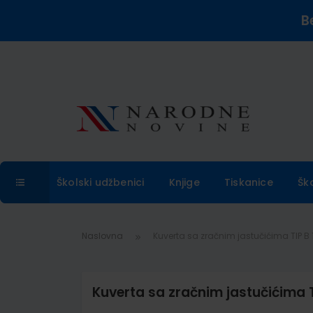
B
Školski udžbenici
Knjige
Tiskanice
Šk
Naslovna
Kuverta sa zračnim jastučićima TIP 
Kuverta sa zračnim jastučićima 