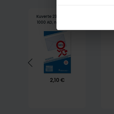
Kuverte 230x360 mm
K
1000 AD, natron, 25/1
13
2,10 €