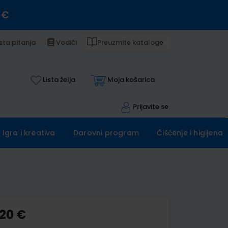
 €
sta pitanja
Vodiči
Preuzmite kataloge
Lista želja
Moja košarica
Prijavite se
Igra i kreativa
Darovni program
Čišćenje i higijena
,20 €