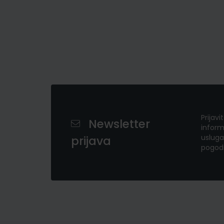
Prijavi
Newsletter
inform
usluga
prijava
pogod