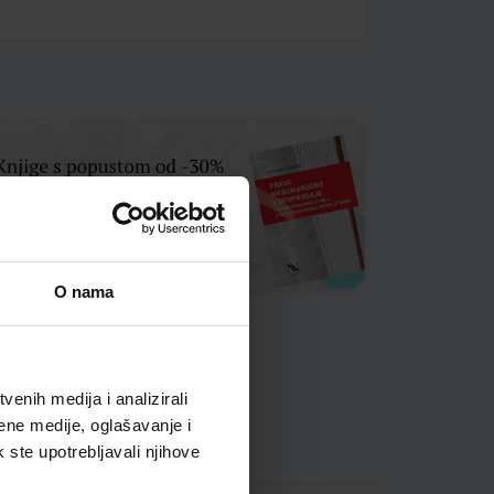
O nama
enih medija i analizirali
ene medije, oglašavanje i
k ste upotrebljavali njihove