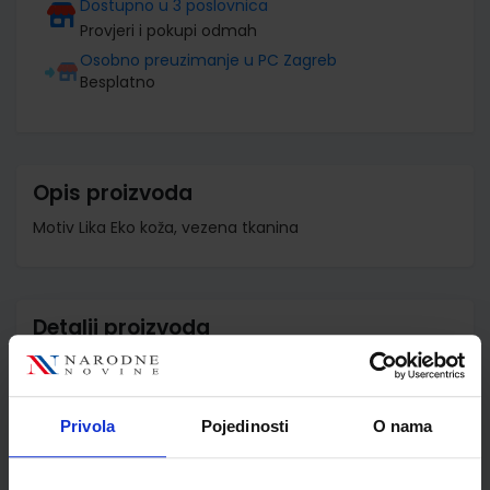
Dostupno u 3 poslovnica
Provjeri i pokupi odmah
Osobno preuzimanje u PC Zagreb
Besplatno
Opis proizvoda
Motiv Lika Eko koža, vezena tkanina
Detalji proizvoda
Šifra proizvoda
858934
Jedinična mjera
kom
Privola
Pojedinosti
O nama