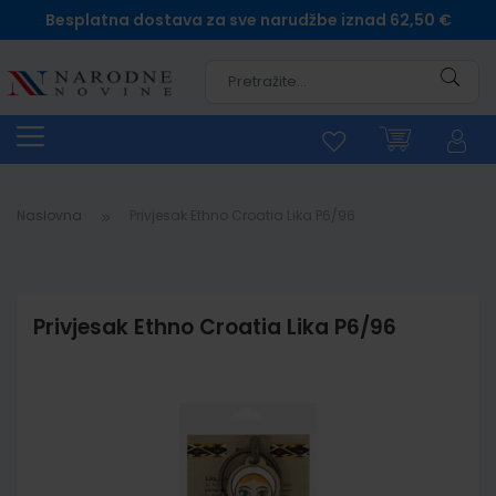
Besplatna dostava za sve narudžbe iznad 62,50 €
Pretra
Naslovna
Privjesak Ethno Croatia Lika P6/96
Privjesak Ethno Croatia Lika P6/96
Skip
to
the
end
of
the