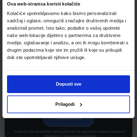
Ova web-stranica koristi kolačiće
Kolačiće upotrebljavamo kako bismo personalizirali
sadržaj i oglase, omogućili značajke društvenih medija i
analizirali promet. Isto tako, podatke o vašoj upotrebi
naše web-lokacije dijelimo s partnerima za društvene
medije, oglašavanje i analizu, a oni ih mogu kombinirati s
Newsletter prijava
drugim podacima koje ste im pružili ili koje su prikupili
dok ste upotrebljavali njihove usluge.
Prijavite se kako bi primali informacije o novim
proizvodima i uslugama, akcijama i drugim
pogodnostima
Dopusti sve
Prilagodi
Prijavom na newsletter izjavljujete da ste upoznati s našom politikom
Privatnosti i sigurnosti podataka