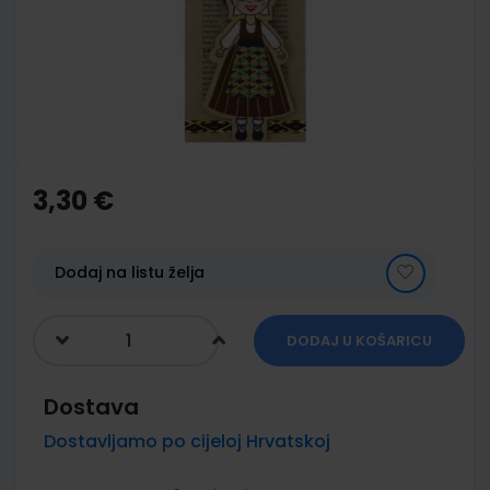
images
gallery
Skip
to
the
3,30 €
beginning
of
the
images
Dodaj na listu želja
gallery
DODAJ U KOŠARICU
Dostava
Dostavljamo po cijeloj Hrvatskoj