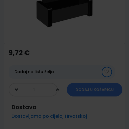
images
gallery
Skip
to
the
9,72 €
beginning
of
the
images
Dodaj na listu želja
gallery
DODAJ U KOŠARICU
Dostava
Dostavljamo po cijeloj Hrvatskoj