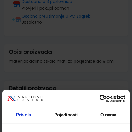
Dostupno u 3 poslovnica
Provjeri i pokupi odmah
Osobno preuzimanje u PC Zagreb
Besplatno
Opis proizvoda
materijal: akrilno tskalo mat; za posjetnice do 9 cm
Detalji proizvoda
Šifra proizvoda
558286
Jedinična mjera
kom
Privola
Pojedinosti
O nama