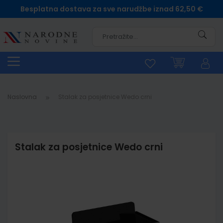
Besplatna dostava za sve narudžbe iznad 62,50 €
Pretra
Naslovna
Stalak za posjetnice Wedo crni
Stalak za posjetnice Wedo crni
Skip
to
the
end
of
the