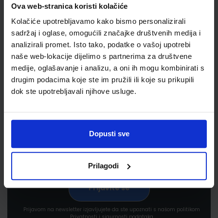
Ova web-stranica koristi kolačiće
Kolačiće upotrebljavamo kako bismo personalizirali
sadržaj i oglase, omogućili značajke društvenih medija i
analizirali promet. Isto tako, podatke o vašoj upotrebi
naše web-lokacije dijelimo s partnerima za društvene
medije, oglašavanje i analizu, a oni ih mogu kombinirati s
Newsletter prijava
drugim podacima koje ste im pružili ili koje su prikupili
dok ste upotrebljavali njihove usluge.
Prijavite se kako bi primali informacije o novim
proizvodima i uslugama, akcijama i drugim
pogodnostima
Dopusti sve
Prilagodi
Prijavom na newsletter izjavljujete da ste upoznati s našom politikom
Privatnosti i sigurnosti podataka