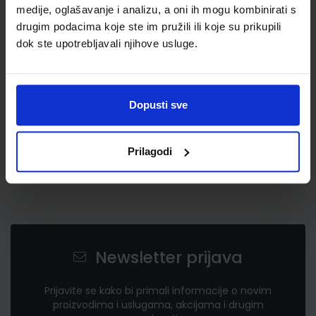
medije, oglašavanje i analizu, a oni ih mogu kombinirati s
drugim podacima koje ste im pružili ili koje su prikupili
Detalji proizvoda
dok ste upotrebljavali njihove usluge.
Šifra proizvoda
023942323969
Garancija
24 mjeseca
Dopusti sve
Prilagodi
Newsletter prijava
Prijavite se kako bi primali informacije o novim
proizvodima i uslugama, akcijama i drugim