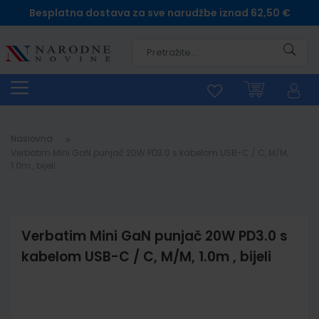
Besplatna dostava za sve narudžbe iznad 62,50 €
Pretra
Naslovna
Verbatim Mini GaN punjač 20W PD3.0 s kabelom USB-C / C, M/M,
1.0m , bijeli
Verbatim Mini GaN punjač 20W PD3.0 s
kabelom USB-C / C, M/M, 1.0m , bijeli
Skip