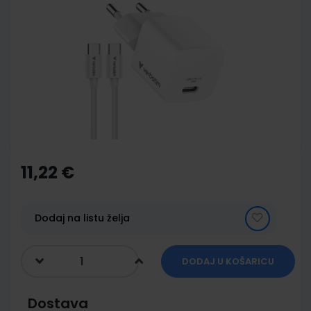
to
the
end
of
the
images
gallery
Skip
to
the
11,22 €
beginning
of
the
images
Dodaj na listu želja
gallery
DODAJ U KOŠARICU
Dostava