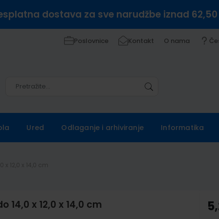
esplatna dostava za sve narudžbe iznad 62,50
Poslovnice
Kontakt
O nama
Če
Pretražite
Pretražite
ola
Ured
Odlaganje i arhiviranje
Informatika
 x 12,0 x 14,0 cm
o 14,0 x 12,0 x 14,0 cm
5