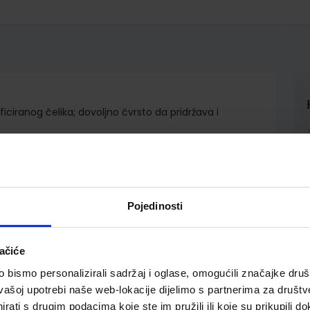
ificiranog čelika; dovoljno čvrsto da pridržava i
Pojedinosti
ačiće
bismo personalizirali sadržaj i oglase, omogućili značajke društv
vašoj upotrebi naše web-lokacije dijelimo s partnerima za društv
rati s drugim podacima koje ste im pružili ili koje su prikupili do