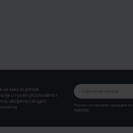
te se kako bi primali
acije o novim proizvodima i
ma, akcijama i drugim
Prijavom na newsletter izjavljujete d
nostima
podataka