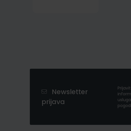
Prijavi
Newsletter
inform
usluga
prijava
pogod