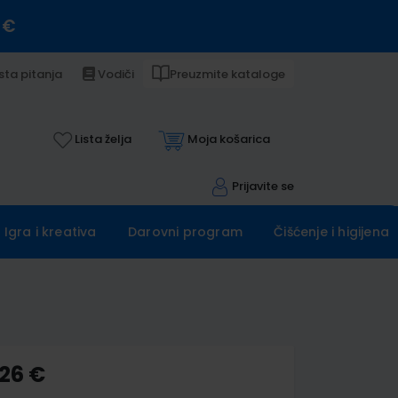
 €
sta pitanja
Vodiči
Preuzmite kataloge
Lista želja
Moja košarica
Prijavite se
Igra i kreativa
Darovni program
Čišćenje i higijena
,26 €