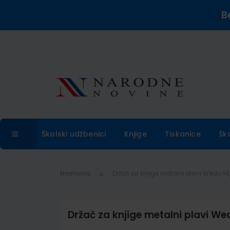
B
Školski udžbenici
Knjige
Tiskanice
Šk
Naslovna
Držač za knjige metalni plavi Wedo 14,0
Držač za knjige metalni plavi Wed