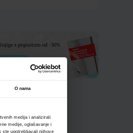
O nama
enih medija i analizirali
ene medije, oglašavanje i
k ste upotrebljavali njihove