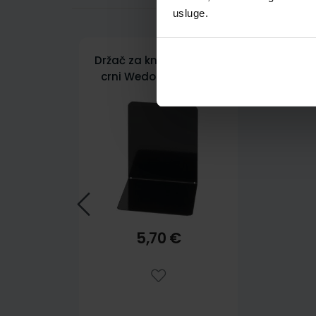
usluge.
Držač za knjige metalni
crni Wedo 14,0 x 12,0 x
14,0 cm
5,70 €