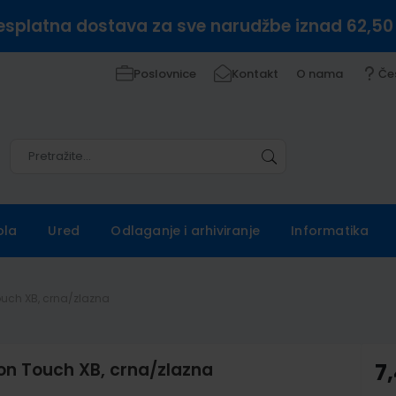
esplatna dostava za sve narudžbe iznad 62,50
Poslovnice
Kontakt
O nama
Če
Pretražite
Pretražite
ola
Ured
Odlaganje i arhiviranje
Informatika
ouch XB, crna/zlazna
lon Touch XB, crna/zlazna
7