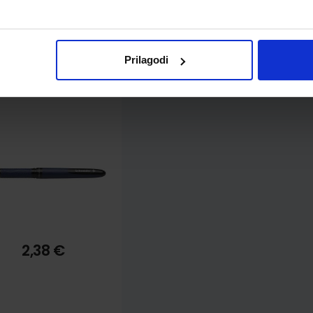
Prilagodi
oler Schneider One
siness 0,6 mm, crni
S183001
2,38 €