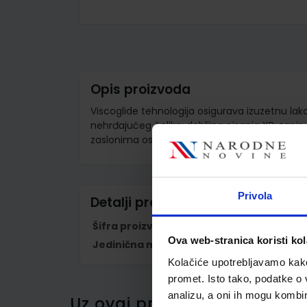
Skip
to
the
beginning
of
the
images
Opis proizvoda
gallery
Viscoglide tehnologija osigurava izuzetnu lako
nehrđajućeg čelika; debljina pisanja XB; zapis
zaslonima osjetljivim na dodir
Privola
Detalji proizvoda
Šifra proizvoda
513606
Ova web-stranica koristi kol
Jedinična mjera
kom
Kolačiće upotrebljavamo kako 
promet. Isto tako, podatke o 
analizu, a oni ih mogu kombini
Uz ovaj proizvod kupci su ku