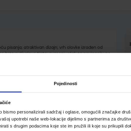
ću pisanja; atraktivan dizajn; vrh olovke izrađen od
 se brzo suši; plava tinta; gumeni vršak za navigaciju po
Pojedinosti
ačiće
bismo personalizirali sadržaj i oglase, omogućili značajke društv
vašoj upotrebi naše web-lokacije dijelimo s partnerima za društv
rati s drugim podacima koje ste im pružili ili koje su prikupili do
pili i ovo…