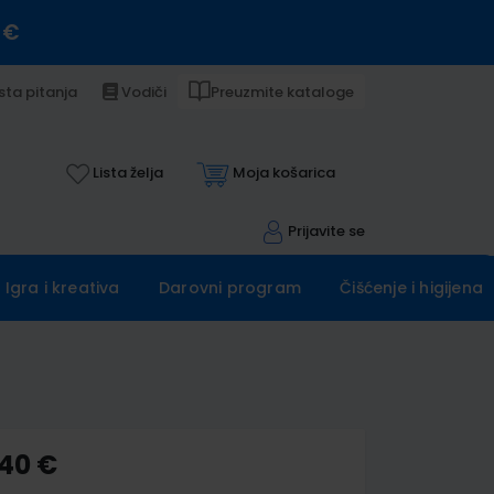
 €
sta pitanja
Vodiči
Preuzmite kataloge
Lista želja
Moja košarica
Prijavite se
Igra i kreativa
Darovni program
Čišćenje i higijena
,40 €