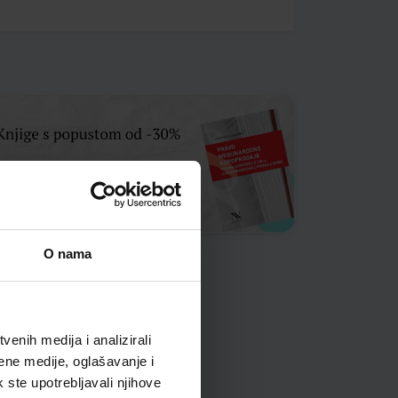
O nama
enih medija i analizirali
ene medije, oglašavanje i
k ste upotrebljavali njihove