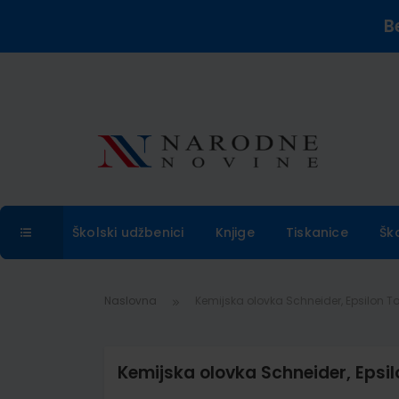
B
Školski udžbenici
Knjige
Tiskanice
Šk
Naslovna
Kemijska olovka Schneider, Epsilon T
Kemijska olovka Schneider, Epsi