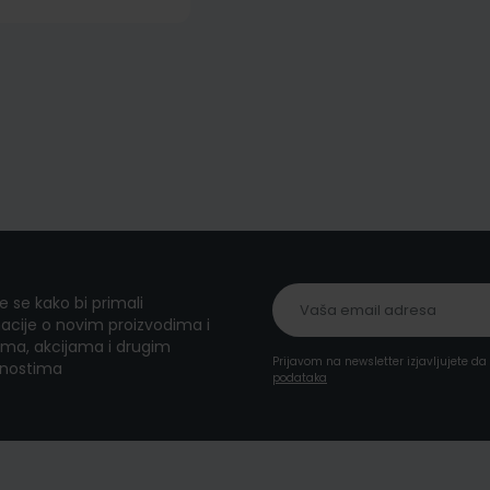
te se kako bi primali
acije o novim proizvodima i
ma, akcijama i drugim
Prijavom na newsletter izjavljujete d
nostima
podataka