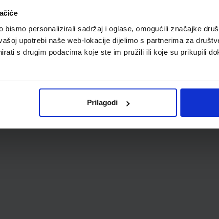
ačiće
bismo personalizirali sadržaj i oglase, omogućili značajke društv
vašoj upotrebi naše web-lokacije dijelimo s partnerima za društv
rati s drugim podacima koje ste im pružili ili koje su prikupili do
Prilagodi