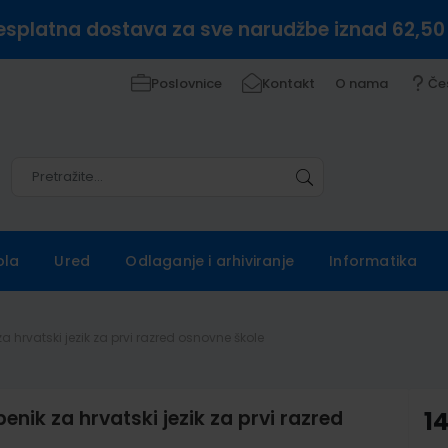
esplatna dostava za sve narudžbe iznad 62,50
Poslovnice
Kontakt
O nama
Če
Pretražite
Pretražite
ola
Ured
Odlaganje i arhiviranje
Informatika
a hrvatski jezik za prvi razred osnovne škole
nik za hrvatski jezik za prvi razred
1