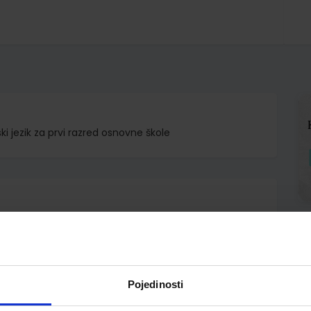
ki jezik za prvi razred osnovne škole
o.
erak Perović Bursać
Pojedinosti