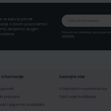
te se kako bi primali
acije o novim proizvodima i
ma, akcijama i drugim
Prijavom na newsletter izjavljujete d
nostima
podataka
 informacije
Saznajte više
kupovati
O Narodnim novinama d.d.
do popusta
Opći uvjeti korištenja
nost i sigurnost podataka