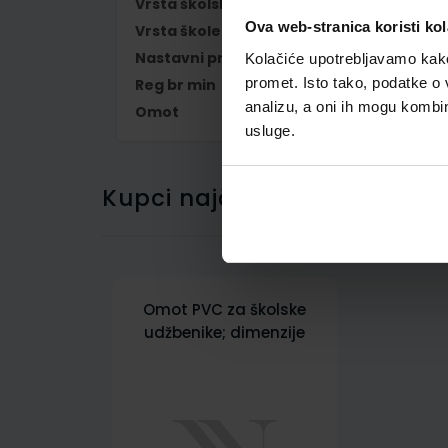
Vrsta školske knjige
UDŽBENIK
Ova web-stranica koristi kol
Vrsta škole
1 OSNOVNA
Nastavni predmet
HRVATSKI JEZIK
Kolačiće upotrebljavamo kako 
promet. Isto tako, podatke o 
Reg br min
6033
analizu, a oni ih mogu kombini
Omot
500745
usluge.
Kupci najčešće biraju..
Omot PVC za školske
udžbenike; dimenzije
458x304; tip 745