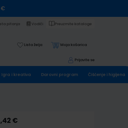
 €
sta pitanja
Vodiči
Preuzmite kataloge
Lista želja
Moja košarica
Prijavite se
Igra i kreativa
Darovni program
Čišćenje i higijena
4,42 €