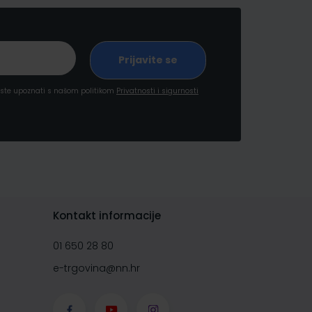
a ste upoznati s našom politikom
Privatnosti i sigurnosti
Kontakt informacije
01 650 28 80
e-trgovina@nn.hr