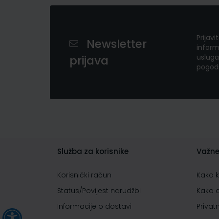
Prijavi
Newsletter
inform
usluga
prijava
pogod
Služba za korisnike
Važne
Korisnički račun
Kako 
Status/Povijest narudžbi
Kako 
Informacije o dostavi
Privat