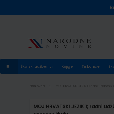
B
Školski udžbenici
Knjige
Tiskanice
Šk
Naslovna
MOJ HRVATSKI JEZIK 1; radni udžbenik z
MOJ HRVATSKI JEZIK 1; radni udžbe
osnovne škole