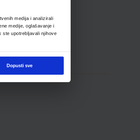
enih medija i analizirali
ene medije, oglašavanje i
k ste upotrebljavali njihove
Dopusti sve