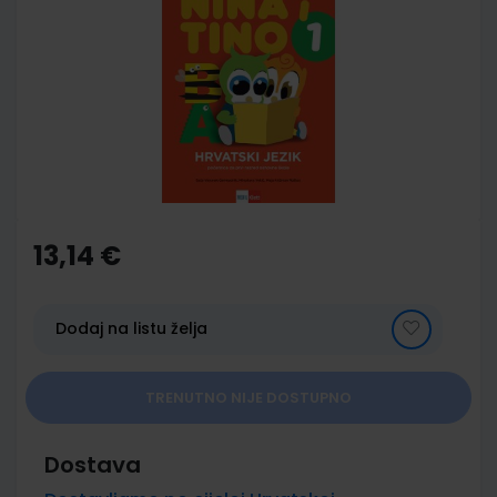
end
of
the
images
gallery
Skip
to
the
13,14 €
beginning
of
the
images
Dodaj na listu želja
gallery
TRENUTNO NIJE DOSTUPNO
Dostava