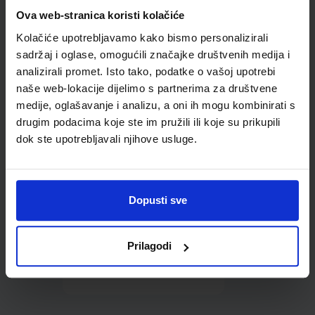
Omot PVC za školske
Ova web-stranica koristi kolačiće
udžbenike; dimenzije
Kolačiće upotrebljavamo kako bismo personalizirali
435x304; tip 165
sadržaj i oglase, omogućili značajke društvenih medija i
analizirali promet. Isto tako, podatke o vašoj upotrebi
naše web-lokacije dijelimo s partnerima za društvene
medije, oglašavanje i analizu, a oni ih mogu kombinirati s
drugim podacima koje ste im pružili ili koje su prikupili
dok ste upotrebljavali njihove usluge.
0,85 €
Dopusti sve
Prilagodi