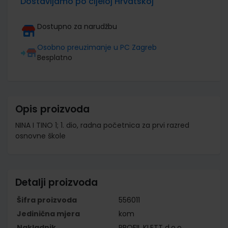
Dostavljamo po cijeloj Hrvatskoj
Dostupno za narudžbu
Osobno preuzimanje u PC Zagreb
Besplatno
Opis proizvoda
NINA I TINO 1; 1. dio, radna početnica za prvi razred
osnovne škole
Detalji proizvoda
Šifra proizvoda
556011
Jedinična mjera
kom
Nakladnik
PROFIL KLETT d.o.o.