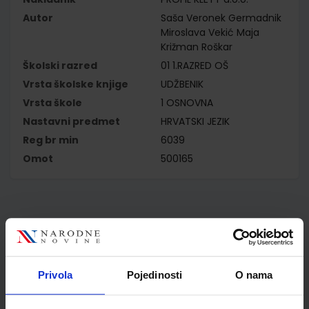
Autor
Saša Veronek Germadnik
Miroslava Vekić Maja
Križman Roškar
Školski razred
01 1.RAZRED OŠ
Vrsta školske knjige
UDŽBENIK
Vrsta škole
1 OSNOVNA
Nastavni predmet
HRVATSKI JEZIK
Reg br min
6039
Omot
500165
Kupci najčešće biraju..
Privola
Pojedinosti
O nama