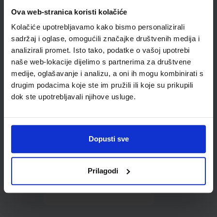
Omot PVC za školske
Ova web-stranica koristi kolačiće
udžbenike; dimenzije
Kolačiće upotrebljavamo kako bismo personalizirali
431x287; tip 177
sadržaj i oglase, omogućili značajke društvenih medija i
analizirali promet. Isto tako, podatke o vašoj upotrebi
naše web-lokacije dijelimo s partnerima za društvene
medije, oglašavanje i analizu, a oni ih mogu kombinirati s
drugim podacima koje ste im pružili ili koje su prikupili
dok ste upotrebljavali njihove usluge.
0,85 €
Dopusti sve
Prilagodi