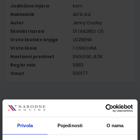
Jedinična mjera
kom
Nakladnik
ALFA d.d.
Autor
Jenny Dooley
Školski razred
01 1.RAZRED OŠ
Vrsta školske knjige
UDŽBENIK
Vrsta škole
1 OSNOVNA
Nastavni predmet
ENGLESKI JEZIK
Reg br min
5983
Omot
500177
Kupci najčešće biraju..
Privola
Pojedinosti
O nama