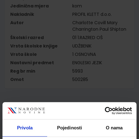
Jedinična mjera
kom
Nakladnik
PROFIL KLETT d.o.o.
Autor
Charlotte Covill Mary
Charrington Paul Shipton
Školski razred
01 1.RAZRED OŠ
Vrsta školske knjige
UDŽBENIK
Vrsta škole
1 OSNOVNA
Nastavni predmet
ENGLESKI JEZIK
Reg br min
5993
Omot
500285
Kupci najčešće biraju..
Privola
Pojedinosti
O nama