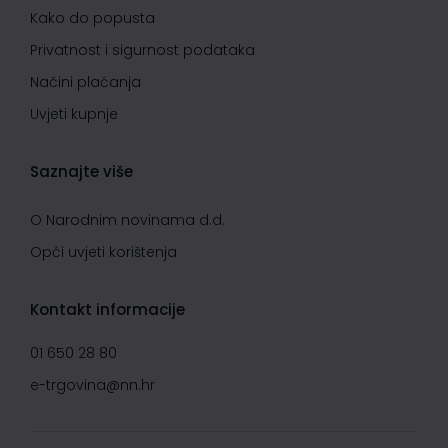
Kako do popusta
Privatnost i sigurnost podataka
Načini plaćanja
Uvjeti kupnje
Saznajte više
O Narodnim novinama d.d.
Opći uvjeti korištenja
Kontakt informacije
01 650 28 80
e-trgovina@nn.hr