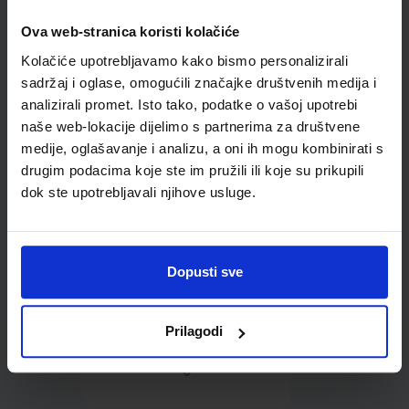
Ova web-stranica koristi kolačiće
Omot PVC za školske
Kolačiće upotrebljavamo kako bismo personalizirali
udžbenike; dimenzije
452x282; tip 285
sadržaj i oglase, omogućili značajke društvenih medija i
analizirali promet. Isto tako, podatke o vašoj upotrebi
naše web-lokacije dijelimo s partnerima za društvene
medije, oglašavanje i analizu, a oni ih mogu kombinirati s
drugim podacima koje ste im pružili ili koje su prikupili
dok ste upotrebljavali njihove usluge.
0,85 €
Dopusti sve
Prilagodi