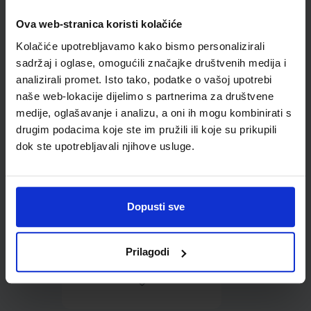
Ova web-stranica koristi kolačiće
Omot PVC za školske
Kolačiće upotrebljavamo kako bismo personalizirali
udžbenike; dimenzije
452x282; tip 285
sadržaj i oglase, omogućili značajke društvenih medija i
analizirali promet. Isto tako, podatke o vašoj upotrebi
naše web-lokacije dijelimo s partnerima za društvene
medije, oglašavanje i analizu, a oni ih mogu kombinirati s
drugim podacima koje ste im pružili ili koje su prikupili
dok ste upotrebljavali njihove usluge.
0,85 €
Dopusti sve
Prilagodi