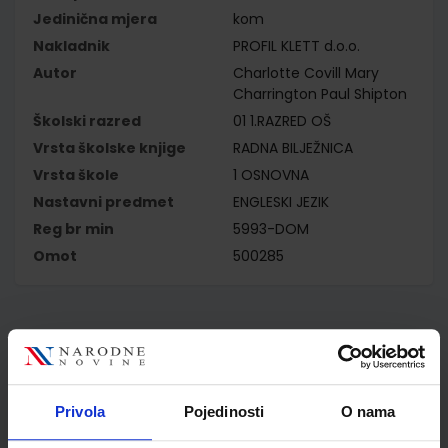
Jedinična mjera
kom
Nakladnik
PROFIL KLETT d.o.o.
Autor
Charlotte Covill Mary
Charrington Paul Shipton
Školski razred
01 1.RAZRED OŠ
Vrsta školske knjige
RADNA BILJEŽNICA
Vrsta škole
1 OSNOVNA
Nastavni predmet
ENGLESKI JEZIK
Reg br min
5993-DOM
Omot
500285
Kupci najčešće biraju..
Privola
Pojedinosti
O nama