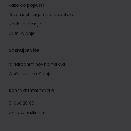
Kako do popusta
Privatnost i sigurnost podataka
Načini plaćanja
Uvjeti kupnje
Saznajte više
O Narodnim novinama d.d.
Opći uvjeti korištenja
Kontakt informacije
01 650 28 80
e-trgovina@nn.hr