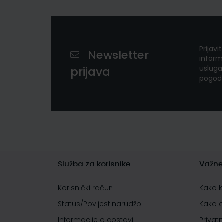
Prijavi
Newsletter
inform
usluga
prijava
pogod
Služba za korisnike
Važne
Korisnički račun
Kako 
Status/Povijest narudžbi
Kako 
Informacije o dostavi
Privat