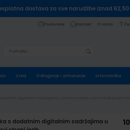
esplatna dostava za sve narudžbe iznad 62,50
Poslovnice
Kontakt
O nama
Če
Pretražite
Pretražite
ola
Ured
Odlaganje i arhiviranje
Informatika
s dodatnim digitalnim sadržajima u prvome razredu osnovne škole, prvi stra
zika s dodatnim digitalnim sadržajima u
1
i strani jezik