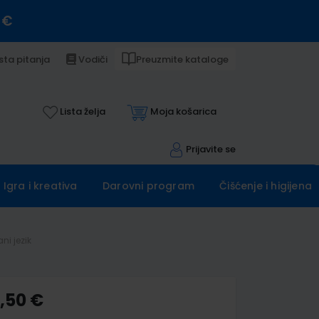
 €
sta pitanja
Vodiči
Preuzmite kataloge
Lista želja
Moja košarica
Prijavite se
Igra i kreativa
Darovni program
Čišćenje i higijena
ni jezik
0,50 €