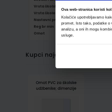
Vrsta školske knjige
UDŽBENIK
Ova web-stranica koristi kol
Vrsta škole
1 OSNOVNA
Kolačiće upotrebljavamo kako 
Nastavni predmet
ENGLESKI JEZIK
promet. Isto tako, podatke o 
Reg br min
5991
analizu, a oni ih mogu kombini
Omot
500158
usluge.
Kupci najčešće biraju..
Omot PVC za školske
udžbenike; dimenzije
433x277; tip 158