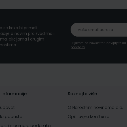
te se kako bi primali
acije o novim proizvodima i
ma, akcijama i drugim
Prijavom na newsletter izjavljujete d
nostima
podataka
 informacije
Saznajte više
kupovati
O Narodnim novinama d.d.
do popusta
Opći uvjeti korištenja
nost i sigurnost podataka