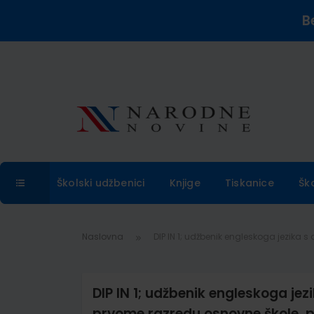
B
Školski udžbenici
Knjige
Tiskanice
Šk
Naslovna
DIP IN 1; udžbenik engleskoga jezika 
DIP IN 1; udžbenik engleskoga je
prvome razredu osnovne škole, prv