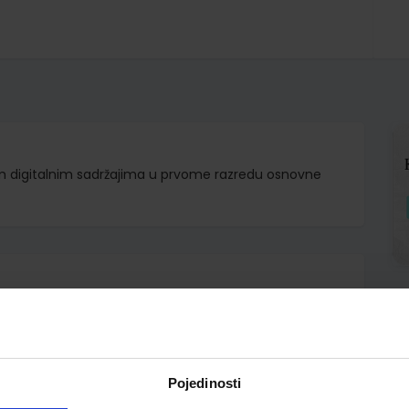
nim digitalnim sadržajima u prvome razredu osnovne
d.d.
asta Živković
Pojedinosti