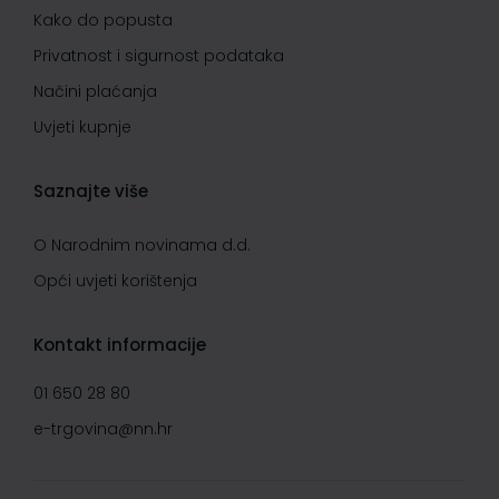
Kako do popusta
Privatnost i sigurnost podataka
Načini plaćanja
Uvjeti kupnje
Saznajte više
O Narodnim novinama d.d.
Opći uvjeti korištenja
Kontakt informacije
01 650 28 80
e-trgovina@nn.hr