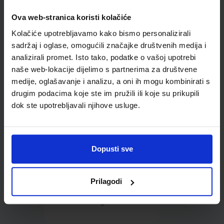
Ova web-stranica koristi kolačiće
Omot PVC za školske
Kolačiće upotrebljavamo kako bismo personalizirali
udžbenike; dimenzije
433x277; tip 158
sadržaj i oglase, omogućili značajke društvenih medija i
analizirali promet. Isto tako, podatke o vašoj upotrebi
naše web-lokacije dijelimo s partnerima za društvene
medije, oglašavanje i analizu, a oni ih mogu kombinirati s
drugim podacima koje ste im pružili ili koje su prikupili
dok ste upotrebljavali njihove usluge.
0,85 €
Dopusti sve
Prilagodi