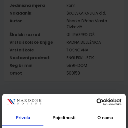
Jedinična mjera
kom
Nakladnik
ŠKOLSKA KNJIGA d.d.
Autor
Biserka Džeba Vlasta
Živković
Školski razred
01 1.RAZRED OŠ
Vrsta školske knjige
RADNA BILJEŽNICA
Vrsta škole
1 OSNOVNA
Nastavni predmet
ENGLESKI JEZIK
Reg br min
5991-DOM
Omot
500158
Kupci najčešće biraju..
Privola
Pojedinosti
O nama