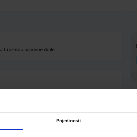
k u 1. razredu osnovne škole
.o.
Pojedinosti
A