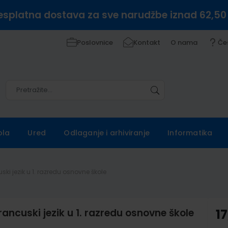
esplatna dostava za sve narudžbe iznad 62,50
Poslovnice
Kontakt
O nama
Če
Pretražite
Pretražite
ola
Ured
Odlaganje i arhiviranje
Informatika
ski jezik u 1. razredu osnovne škole
rancuski jezik u 1. razredu osnovne škole
17