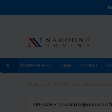
B
Školski udžbenici
Knjige
Tiskanice
Šk
Naslovna
ZIG ZAG + 1; radna bilježnica za francu
ZIG ZAG + 1; radna bilježnica za f