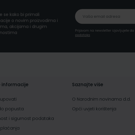
te se kako bi primali
acije o novim proizvodima i
ma, akcijama i drugim
Prijavom na newsletter izjavljujete d
nostima
podataka
 informacije
Saznajte više
kupovati
O Narodnim novinama d.d.
do popusta
Opći uvjeti korištenja
nost i sigurnost podataka
 plaćanja