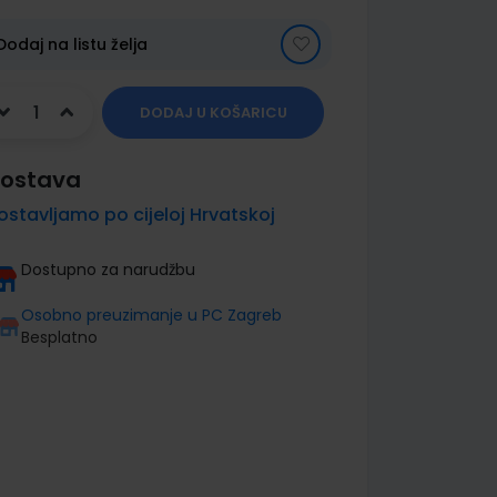
Dodaj na listu želja
DODAJ U KOŠARICU
ostava
ostavljamo po cijeloj Hrvatskoj
Dostupno za narudžbu
Osobno preuzimanje u PC Zagreb
Besplatno