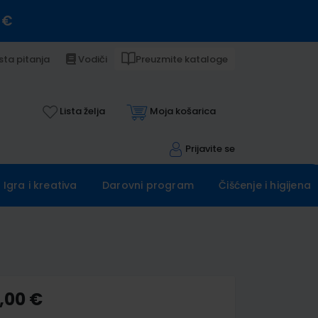
 €
sta pitanja
Vodiči
Preuzmite kataloge
Lista želja
Moja košarica
Prijavite se
Igra i kreativa
Darovni program
Čišćenje i higijena
,00 €