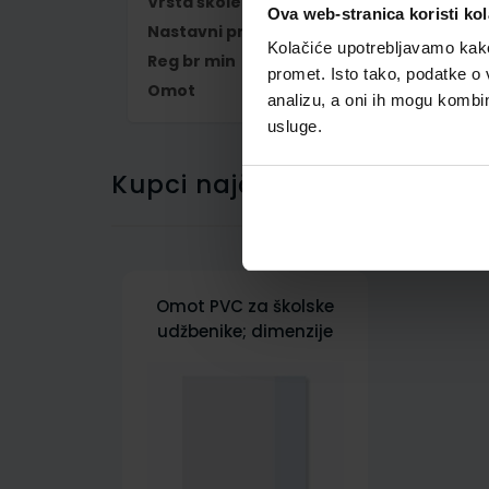
Vrsta škole
1 OSNOVNA
Ova web-stranica koristi kol
Nastavni predmet
FRANCUSKI JEZIK
Kolačiće upotrebljavamo kako 
Reg br min
6007-DOM
promet. Isto tako, podatke o 
Omot
500299
analizu, a oni ih mogu kombini
usluge.
Kupci najčešće biraju..
Omot PVC za školske
udžbenike; dimenzije
451x292; tip 299