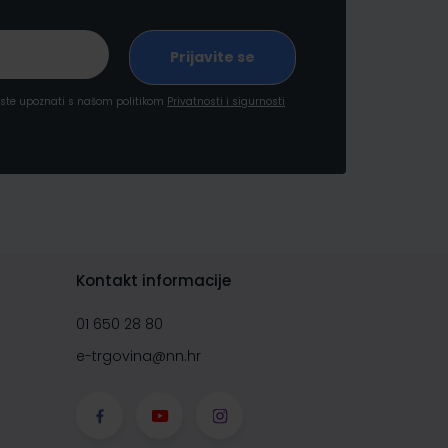
a ste upoznati s našom politikom
Privatnosti i sigurnosti
Kontakt informacije
01 650 28 80
e-trgovina@nn.hr