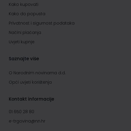
Kako kupovati
Kako do popusta
Privatnost i sigurnost podataka
Načini plaćanja
Uvjeti kupnje
Saznajte više
O Narodnim novinama d.d.
Opći uvjeti korištenja
Kontakt informacije
01 650 28 80
e-trgovina@nn.hr