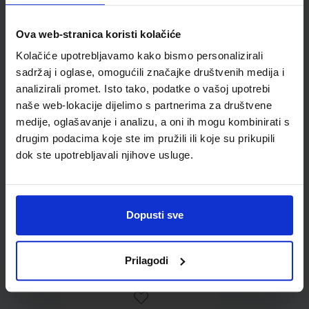
Ova web-stranica koristi kolačiće
Omot PVC za školske
Kolačiće upotrebljavamo kako bismo personalizirali
udžbenike; dimenzije
sadržaj i oglase, omogućili značajke društvenih medija i
430x277; tip 297
analizirali promet. Isto tako, podatke o vašoj upotrebi
naše web-lokacije dijelimo s partnerima za društvene
medije, oglašavanje i analizu, a oni ih mogu kombinirati s
drugim podacima koje ste im pružili ili koje su prikupili
dok ste upotrebljavali njihove usluge.
Dopusti sve
0,85 €
Prilagodi