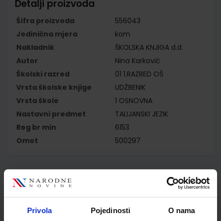
Detalji proizvoda
Šifra proizvoda
556043
Jedinična mjera
kom
Nakladnik
ŠKOLSKA KNJIGA d.d.
Autor
Nina Karković
Školski razred
01 1.RAZRED OŠ
Vrsta školske knjige
UDŽBENIK
Vrsta škole
1 OSNOVNA
Nastavni predmet
TALIJANSKI JEZIK
Reg br min
6153
Omot
500297
Kupci najčešće biraju..
Privola
Pojedinosti
O nama