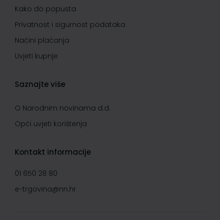
Kako do popusta
Privatnost i sigurnost podataka
Načini plaćanja
Uvjeti kupnje
Saznajte više
O Narodnim novinama d.d.
Opći uvjeti korištenja
Kontakt informacije
01 650 28 80
e-trgovina@nn.hr