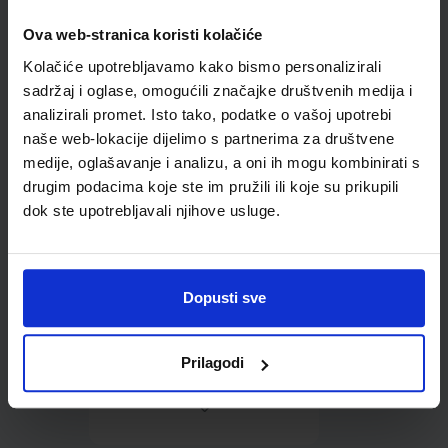
Ova web-stranica koristi kolačiće
Omot PVC za školske
Kolačiće upotrebljavamo kako bismo personalizirali
udžbenike; dimenzije
431x272; tip 160
sadržaj i oglase, omogućili značajke društvenih medija i
analizirali promet. Isto tako, podatke o vašoj upotrebi
naše web-lokacije dijelimo s partnerima za društvene
medije, oglašavanje i analizu, a oni ih mogu kombinirati s
drugim podacima koje ste im pružili ili koje su prikupili
dok ste upotrebljavali njihove usluge.
0,85 €
Dopusti sve
Prilagodi