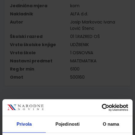
Jedinična mjera
kom
Nakladnik
ALFA d.d.
Autor
Josip Markovac Ivana
Lović Štenc
Školski razred
01 1.RAZRED OŠ
Vrsta školske knjige
UDŽBENIK
Vrsta škole
1 OSNOVNA
Nastavni predmet
MATEMATIKA
Reg br min
6100
Omot
500160
Kupci najčešće biraju..
Privola
Pojedinosti
O nama