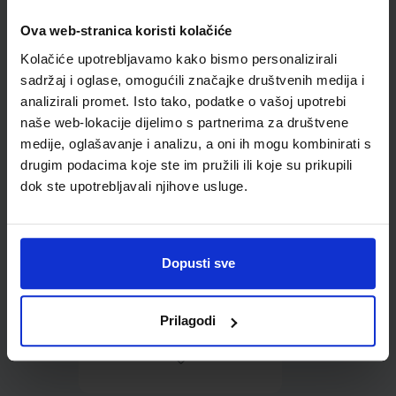
Ova web-stranica koristi kolačiće
Omot PVC za školske
Kolačiće upotrebljavamo kako bismo personalizirali
udžbenike; dimenzije
431x272; tip 160
sadržaj i oglase, omogućili značajke društvenih medija i
analizirali promet. Isto tako, podatke o vašoj upotrebi
naše web-lokacije dijelimo s partnerima za društvene
medije, oglašavanje i analizu, a oni ih mogu kombinirati s
drugim podacima koje ste im pružili ili koje su prikupili
dok ste upotrebljavali njihove usluge.
0,85 €
Dopusti sve
Prilagodi