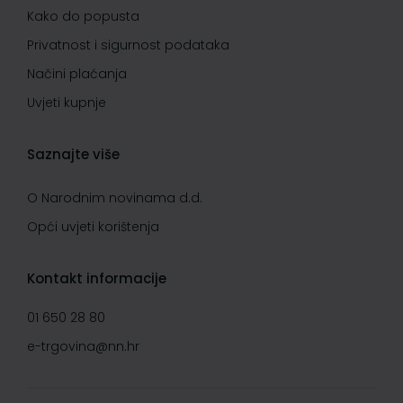
Kako do popusta
Privatnost i sigurnost podataka
Načini plaćanja
Uvjeti kupnje
Saznajte više
O Narodnim novinama d.d.
Opći uvjeti korištenja
Kontakt informacije
01 650 28 80
e-trgovina@nn.hr