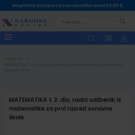
Besplatna dostava za sve narudžbe iznad 62,50 €
Pretra
Naslovna
MATEMATIKA 1; 2. dio, radni udžbenik iz matematike za prvi razred
osnovne škole
MATEMATIKA 1; 2. dio, radni udžbenik iz
matematike za prvi razred osnovne
škole