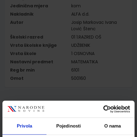
Jedinična mjera
kom
Nakladnik
ALFA d.d.
Autor
Josip Markovac Ivana
Lović Štenc
Školski razred
01 1.RAZRED OŠ
Vrsta školske knjige
UDŽBENIK
Vrsta škole
1 OSNOVNA
Nastavni predmet
MATEMATIKA
Reg br min
6101
Omot
500160
Kupci najčešće biraju..
Privola
Pojedinosti
O nama