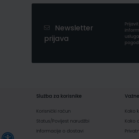
Prijavi
Newsletter
inform
usluga
prijava
pogod
Služba za korisnike
Važne
Korisnički račun
Kako 
Status/Povijest narudžbi
Kako 
Informacije o dostavi
Privat