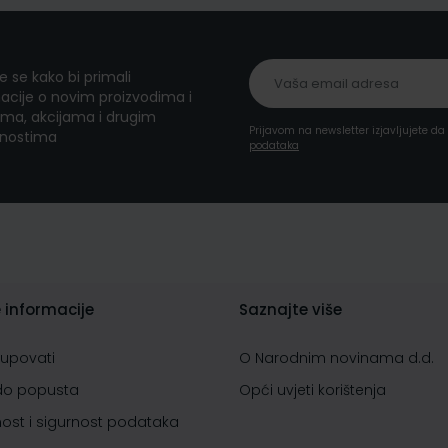
te se kako bi primali
acije o novim proizvodima i
ma, akcijama i drugim
Prijavom na newsletter izjavljujete d
nostima
podataka
 informacije
Saznajte više
kupovati
O Narodnim novinama d.d.
do popusta
Opći uvjeti korištenja
nost i sigurnost podataka