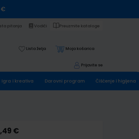
 €
sta pitanja
Vodiči
Preuzmite kataloge
Lista želja
Moja košarica
Prijavite se
Igra i kreativa
Darovni program
Čišćenje i higijena
0,49 €