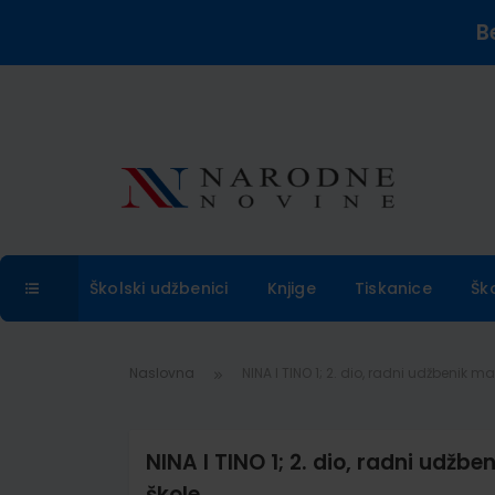
B
Školski udžbenici
Knjige
Tiskanice
Šk
Naslovna
NINA I TINO 1; 2. dio, radni udžbenik 
NINA I TINO 1; 2. dio, radni udž
škole