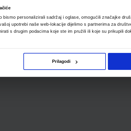
ačiće
bismo personalizirali sadržaj i oglase, omogućili značajke društv
vašoj upotrebi naše web-lokacije dijelimo s partnerima za društv
rati s drugim podacima koje ste im pružili ili koje su prikupili do
Prilagodi