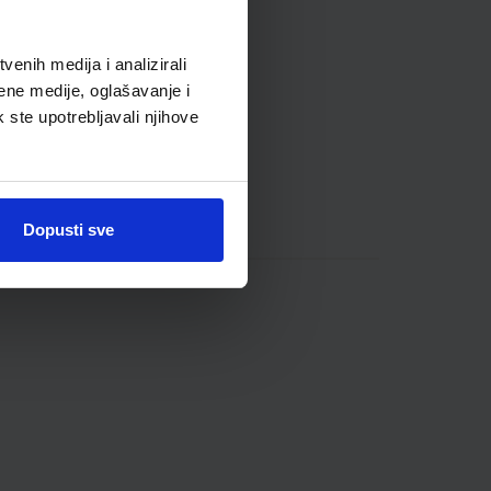
enih medija i analizirali
ene medije, oglašavanje i
k ste upotrebljavali njihove
Dopusti sve