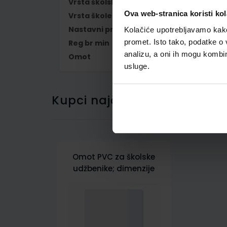
Vrsta školske knjige
UDŽBENIK
Ova web-stranica koristi kol
Vrsta škole
1 OSNOVNA
Nastavni predmet
MATEMATIKA
Kolačiće upotrebljavamo kako 
promet. Isto tako, podatke o 
Reg br min
6107
analizu, a oni ih mogu kombini
Omot
500164
usluge.
Kupci najčešće biraju..
Omot PVC za školske
udžbenike; dimenzije
433x304; tip 164