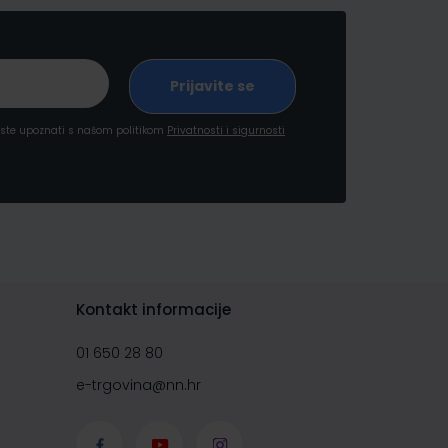
a ste upoznati s našom politikom
Privatnosti i sigurnosti
Kontakt informacije
01 650 28 80
e-trgovina@nn.hr