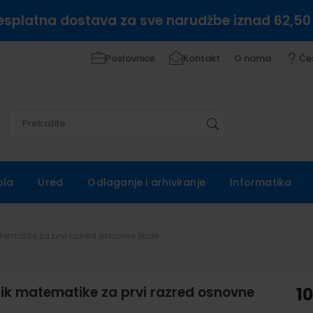
esplatna dostava za sve narudžbe iznad 62,50
Poslovnice
Kontakt
O nama
Če
Pretražite
Pretražite
ola
Ured
Odlaganje i arhiviranje
Informatika
matematike za prvi razred osnovne škole
benik matematike za prvi razred osnovne
1