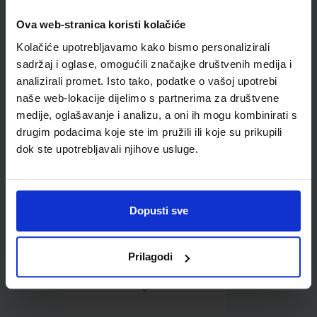
Ova web-stranica koristi kolačiće
Omot PVC za školske
Kolačiće upotrebljavamo kako bismo personalizirali
udžbenike; dimenzije
424x277; tip 159
sadržaj i oglase, omogućili značajke društvenih medija i
analizirali promet. Isto tako, podatke o vašoj upotrebi
naše web-lokacije dijelimo s partnerima za društvene
medije, oglašavanje i analizu, a oni ih mogu kombinirati s
drugim podacima koje ste im pružili ili koje su prikupili
dok ste upotrebljavali njihove usluge.
0,85 €
Dopusti sve
Prilagodi