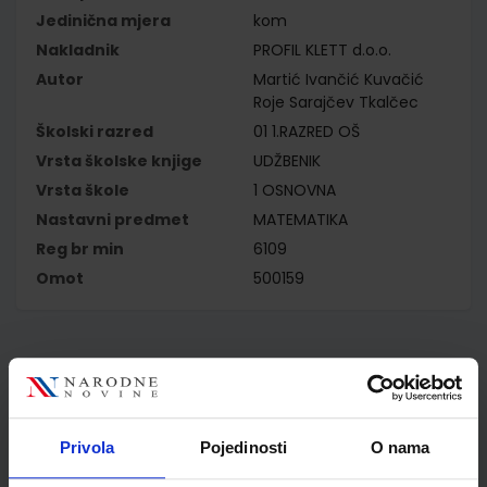
Jedinična mjera
kom
Nakladnik
PROFIL KLETT d.o.o.
Autor
Martić Ivančić Kuvačić
Roje Sarajčev Tkalčec
Školski razred
01 1.RAZRED OŠ
Vrsta školske knjige
UDŽBENIK
Vrsta škole
1 OSNOVNA
Nastavni predmet
MATEMATIKA
Reg br min
6109
Omot
500159
Kupci najčešće biraju..
Privola
Pojedinosti
O nama