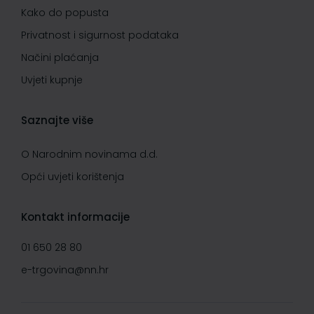
Kako do popusta
Privatnost i sigurnost podataka
Načini plaćanja
Uvjeti kupnje
Saznajte više
O Narodnim novinama d.d.
Opći uvjeti korištenja
Kontakt informacije
01 650 28 80
e-trgovina@nn.hr