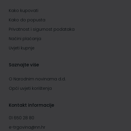
Kako kupovati
Kako do popusta
Privatnost i sigurnost podataka
Načini plaćanja
Uvjeti kupnje
Saznajte više
O Narodnim novinama d.d.
Opći uvjeti korištenja
Kontakt informacije
01 650 28 80
e-trgovina@nn.hr