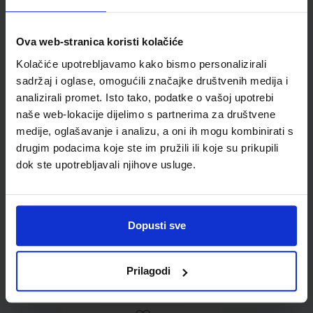
Ova web-stranica koristi kolačiće
Kolačiće upotrebljavamo kako bismo personalizirali
Omot PVC za školske
sadržaj i oglase, omogućili značajke društvenih medija i
udžbenike; dimenzije
analizirali promet. Isto tako, podatke o vašoj upotrebi
413x287; tip 239
naše web-lokacije dijelimo s partnerima za društvene
medije, oglašavanje i analizu, a oni ih mogu kombinirati s
drugim podacima koje ste im pružili ili koje su prikupili
dok ste upotrebljavali njihove usluge.
Dopusti sve
0,85 €
Prilagodi