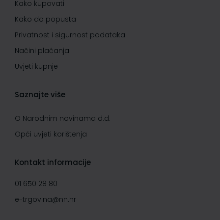
Kako kupovati
Kako do popusta
Privatnost i sigurnost podataka
Načini plaćanja
Uvjeti kupnje
Saznajte više
O Narodnim novinama d.d.
Opći uvjeti korištenja
Kontakt informacije
01 650 28 80
e-trgovina@nn.hr