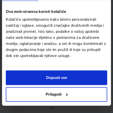
Ova web-stranica koristi kolačiće
Omot PVC za školske
Kolačiće upotrebljavamo kako bismo personalizirali
udžbenike; dimenzije
sadržaj i oglase, omogućili značajke društvenih medija i
413x287; tip 239
analizirali promet. Isto tako, podatke o vašoj upotrebi
naše web-lokacije dijelimo s partnerima za društvene
medije, oglašavanje i analizu, a oni ih mogu kombinirati s
drugim podacima koje ste im pružili ili koje su prikupili
dok ste upotrebljavali njihove usluge.
Dopusti sve
0,85 €
Prilagodi