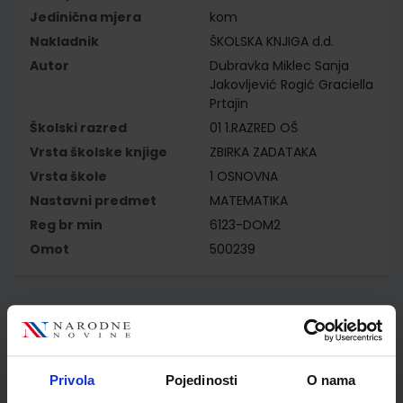
Jedinična mjera
kom
Nakladnik
ŠKOLSKA KNJIGA d.d.
Autor
Dubravka Miklec Sanja
Jakovljević Rogić Graciella
Prtajin
Školski razred
01 1.RAZRED OŠ
Vrsta školske knjige
ZBIRKA ZADATAKA
Vrsta škole
1 OSNOVNA
Nastavni predmet
MATEMATIKA
Reg br min
6123-DOM2
Omot
500239
Kupci najčešće biraju..
Privola
Pojedinosti
O nama