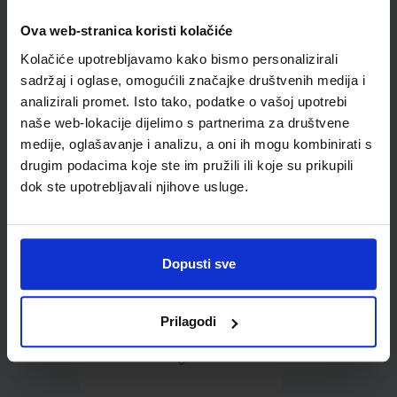
Ova web-stranica koristi kolačiće
Omot PVC za školske
Kolačiće upotrebljavamo kako bismo personalizirali
udžbenike; dimenzije
413x277; tip 157
sadržaj i oglase, omogućili značajke društvenih medija i
analizirali promet. Isto tako, podatke o vašoj upotrebi
naše web-lokacije dijelimo s partnerima za društvene
medije, oglašavanje i analizu, a oni ih mogu kombinirati s
drugim podacima koje ste im pružili ili koje su prikupili
dok ste upotrebljavali njihove usluge.
0,85 €
Dopusti sve
Prilagodi