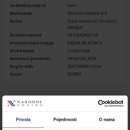
Jedinična mjera
kom
Nakladnik
ŠKOLSKA KNJIGA d.d.
Autor
Šojat Hrastović Utrobičić
Marguš
Školski razred
05 5.RAZRED OŠ
Vrsta školske knjige
RADNA BILJEŽNICA
Vrsta škole
1 OSNOVNA
Nastavni predmet
HRVATSKI JEZIK
Reg br min
6057;6058-DOM
Omot
500157
Kupci najčešće biraju..
Privola
Pojedinosti
O nama