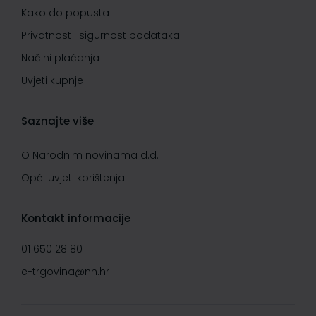
Kako do popusta
Privatnost i sigurnost podataka
Načini plaćanja
Uvjeti kupnje
Saznajte više
O Narodnim novinama d.d.
Opći uvjeti korištenja
Kontakt informacije
01 650 28 80
e-trgovina@nn.hr