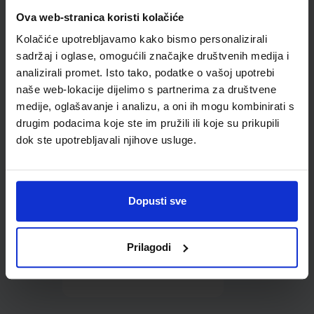
Omot PVC za školske
Ova web-stranica koristi kolačiće
udžbenike; dimenzije
Kolačiće upotrebljavamo kako bismo personalizirali
433x287; tip 163
sadržaj i oglase, omogućili značajke društvenih medija i
analizirali promet. Isto tako, podatke o vašoj upotrebi
naše web-lokacije dijelimo s partnerima za društvene
medije, oglašavanje i analizu, a oni ih mogu kombinirati s
drugim podacima koje ste im pružili ili koje su prikupili
dok ste upotrebljavali njihove usluge.
0,85 €
Dopusti sve
Prilagodi