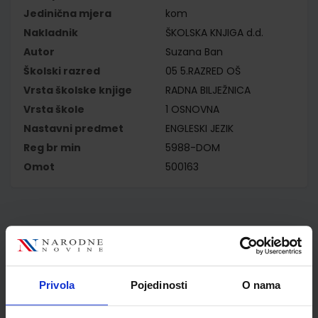
Jedinična mjera
kom
Nakladnik
ŠKOLSKA KNJIGA d.d.
Autor
Suzana Ban
Školski razred
05 5.RAZRED OŠ
Vrsta školske knjige
RADNA BILJEŽNICA
Vrsta škole
1 OSNOVNA
Nastavni predmet
ENGLESKI JEZIK
Reg br min
5988-DOM
Omot
500163
Kupci najčešće biraju..
Privola
Pojedinosti
O nama