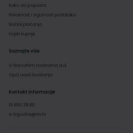
Kako do popusta
Privatnost i sigurnost podataka
Načini plaćanja
Uvjeti kupnje
Saznajte više
O Narodnim novinama d.d.
Opći uvjeti korištenja
Kontakt informacije
01 650 28 80
e-trgovina@nn.hr