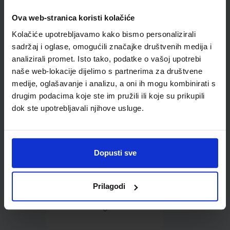
Ova web-stranica koristi kolačiće
Omot PVC za školske
Kolačiće upotrebljavamo kako bismo personalizirali
udžbenike; dimenzije
421x277; tip 261
sadržaj i oglase, omogućili značajke društvenih medija i
analizirali promet. Isto tako, podatke o vašoj upotrebi
naše web-lokacije dijelimo s partnerima za društvene
medije, oglašavanje i analizu, a oni ih mogu kombinirati s
drugim podacima koje ste im pružili ili koje su prikupili
dok ste upotrebljavali njihove usluge.
0,85 €
Dopusti sve
Prilagodi