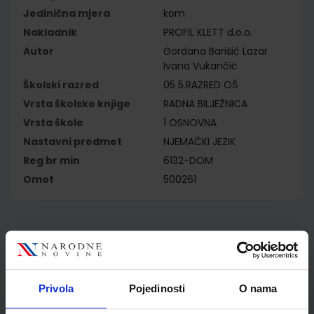
Jedinična mjera
kom
Nakladnik
PROFIL KLETT d.o.o.
Autor
Gordana Barišić Lazar
Ivana Vukančić
Školski razred
05 5.RAZRED OŠ
Vrsta školske knjige
RADNA BILJEŽNICA
Vrsta škole
1 OSNOVNA
Nastavni predmet
NJEMAČKI JEZIK
Reg br min
6132-DOM
Omot
500261
Kupci najčešće biraju..
Privola
Pojedinosti
O nama