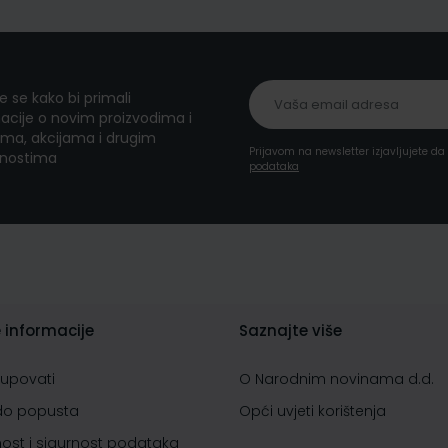
te se kako bi primali
acije o novim proizvodima i
ma, akcijama i drugim
Prijavom na newsletter izjavljujete d
nostima
podataka
 informacije
Saznajte više
kupovati
O Narodnim novinama d.d.
do popusta
Opći uvjeti korištenja
nost i sigurnost podataka