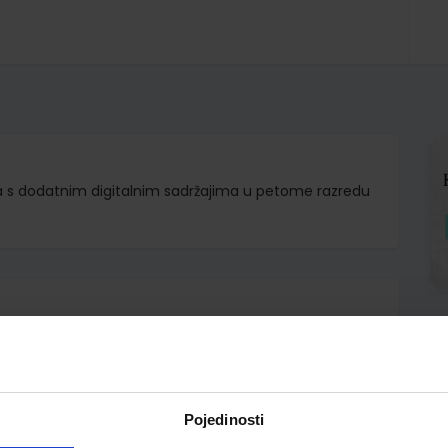
 s dodatnim digitalnim sadržajima u petome razredu
d.d.
ana Valjak Ilić
Pojedinosti