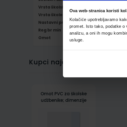
Vrsta školske knjige
UDŽBENIK
Ova web-stranica koristi kol
Vrsta škole
1 OSNOVNA
Kolačiće upotrebljavamo kako 
Nastavni predmet
NJEMAČKI JEZIK
promet. Isto tako, podatke o 
Reg br min
6137
analizu, a oni ih mogu kombini
Omot
500239
usluge.
Kupci najčešće biraju..
Omot PVC za školske
udžbenike; dimenzije
413x287; tip 239