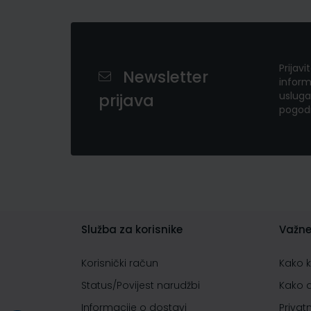
Prijavi
Newsletter
inform
usluga
prijava
pogod
Služba za korisnike
Važne
Korisnički račun
Kako 
Status/Povijest narudžbi
Kako 
Informacije o dostavi
Privat