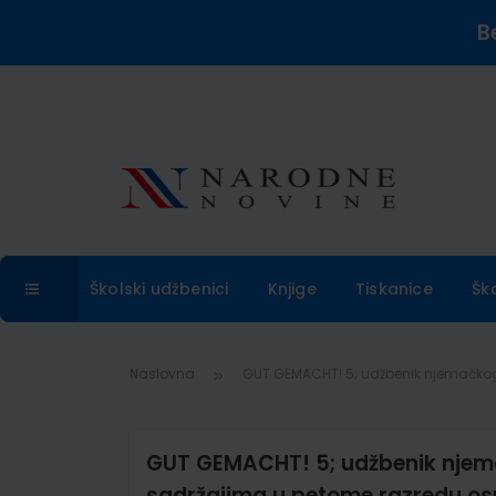
B
Školski udžbenici
Knjige
Tiskanice
Šk
Naslovna
GUT GEMACHT! 5; udžbenik njemačkoga
GUT GEMACHT! 5; udžbenik njema
sadržajima u petome razredu osn