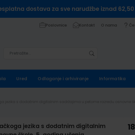
esplatna dostava za sve narudžbe iznad 62,50
Poslovnice
Kontakt
O nama
Če
Pretražite
Pretražite
ola
Ured
Odlaganje i arhiviranje
Informatika
 jezika s dodatnim digitalnim sadržajima u petome razredu osnovne ško
čkoga jezika s dodatnim digitalnim
1
ovne škole, 5. godina učenja