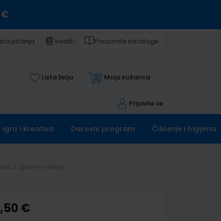
 €
sta pitanja
Vodiči
Preuzmite kataloge
Lista želja
Moja košarica
Prijavite se
Igra i kreativa
Darovni program
Čišćenje i higijena
le, 5. godina učenja
8,50 €