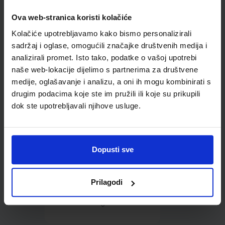
Ova web-stranica koristi kolačiće
Omot PVC za školske
Kolačiće upotrebljavamo kako bismo personalizirali
udžbenike; dimenzije
413x287; tip 239
sadržaj i oglase, omogućili značajke društvenih medija i
analizirali promet. Isto tako, podatke o vašoj upotrebi
naše web-lokacije dijelimo s partnerima za društvene
medije, oglašavanje i analizu, a oni ih mogu kombinirati s
drugim podacima koje ste im pružili ili koje su prikupili
dok ste upotrebljavali njihove usluge.
0,85 €
Dopusti sve
Prilagodi