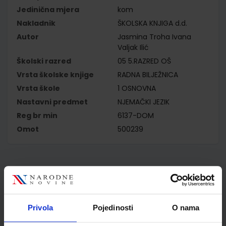
Jedinična mjera
kom
Nakladnik
ŠKOLSKA KNJIGA d.d.
Autor
Jasmina Troha Ivana
Valjak Ilić
Školski razred
05 5.RAZRED OŠ
Vrsta školske knjige
RADNA BILJEŽNICA
Vrsta škole
1 OSNOVNA
Nastavni predmet
NJEMAČKI JEZIK
Reg br min
6137-DOM
Omot
500239
Kupci najčešće biraju..
Privola
Pojedinosti
O nama