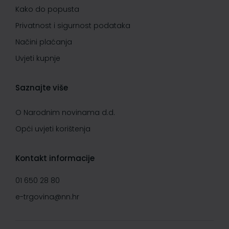
Kako do popusta
Privatnost i sigurnost podataka
Načini plaćanja
Uvjeti kupnje
Saznajte više
O Narodnim novinama d.d.
Opći uvjeti korištenja
Kontakt informacije
01 650 28 80
e-trgovina@nn.hr