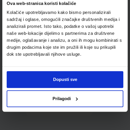
Ova web-stranica koristi kolačiće
udžbenike; dimenzije
431x272; tip 160
Kolačiće upotrebljavamo kako bismo personalizirali
sadržaj i oglase, omogućili značajke društvenih medija i
analizirali promet. Isto tako, podatke o vašoj upotrebi
naše web-lokacije dijelimo s partnerima za društvene
medije, oglašavanje i analizu, a oni ih mogu kombinirati s
drugim podacima koje ste im pružili ili koje su prikupili
dok ste upotrebljavali njihove usluge.
0,85 €
Dopusti sve
Prilagodi