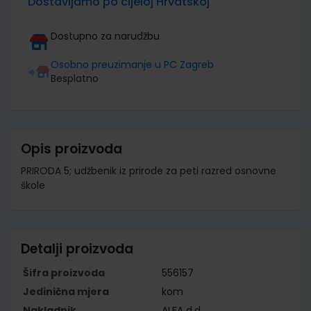
Dostavljamo po cijeloj Hrvatskoj
Dostupno za narudžbu
Osobno preuzimanje u PC Zagreb
Besplatno
Opis proizvoda
PRIRODA 5; udžbenik iz prirode za peti razred osnovne
škole
Detalji proizvoda
Šifra proizvoda
556157
Jedinična mjera
kom
Nakladnik
ALFA d.d.