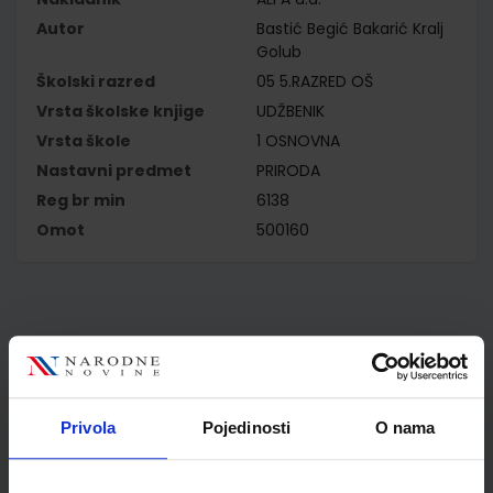
Autor
Bastić Begić Bakarić Kralj
Golub
Školski razred
05 5.RAZRED OŠ
Vrsta školske knjige
UDŽBENIK
Vrsta škole
1 OSNOVNA
Nastavni predmet
PRIRODA
Reg br min
6138
Omot
500160
Kupci najčešće biraju..
Privola
Pojedinosti
O nama
Omot PVC za školske