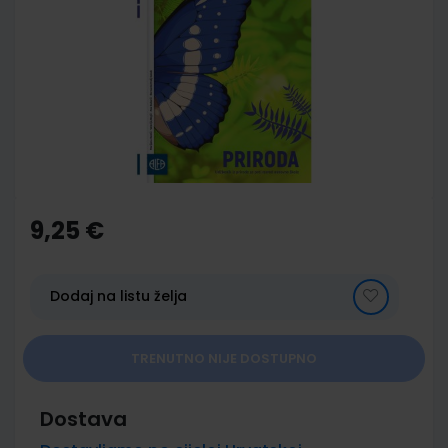
end
of
the
images
gallery
Skip
to
the
9,25 €
beginning
of
the
images
Dodaj na listu želja
gallery
TRENUTNO NIJE DOSTUPNO
Dostava