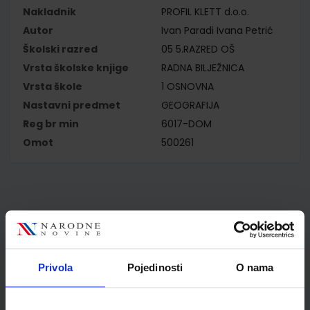
Nakladnik
PROFIL KLETT d.o.o.
Autor
Ivan Paradi Ivana Petrić
Školski razred
05 5.RAZRED OŠ
Vrsta školske knjige
RADNA BILJEŽNICA
Vrsta škole
1 OSNOVNA
Nastavni predmet
GEOGRAFIJA
Reg br min
6017-DOM
Omot
500261
Kupci najčešće biraju..
Privola
Pojedinosti
O nama
Omot PVC za školske