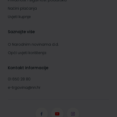
Privatnost i sigurnost podataka
Načini plaćanja
Uvjeti kupnje
Saznajte više
O Narodnim novinama d.d.
Opći uvjeti korištenja
Kontakt informacije
01 650 28 80
e-trgovina@nn.hr