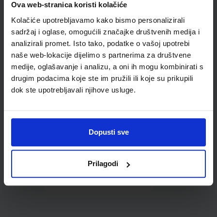
Ova web-stranica koristi kolačiće
udžbenike; dimenzije
421x277; tip 261
Kolačiće upotrebljavamo kako bismo personalizirali
sadržaj i oglase, omogućili značajke društvenih medija i
analizirali promet. Isto tako, podatke o vašoj upotrebi
naše web-lokacije dijelimo s partnerima za društvene
medije, oglašavanje i analizu, a oni ih mogu kombinirati s
drugim podacima koje ste im pružili ili koje su prikupili
dok ste upotrebljavali njihove usluge.
0,85 €
Dopusti sve
Prilagodi