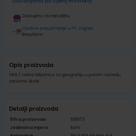
Dostavljamo po cijeloj Hrvatskoj
Dostupno za narudžbu
Osobno preuzimanje u PC Zagreb
Besplatno
Opis proizvoda
GEA 1; radna bilježnica za geografiju u petom razredu
osnovne škole
Detalji proizvoda
Šifra proizvoda
556173
Jedinična mjera
kom
Nakladnik
ŠKOLSKA KNJIGA d.d.