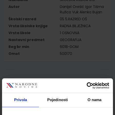
Autor
Danijel Orešić Igor Tišma
Ružica Vuk Alenka Bujan
Školski razred
05 5.RAZRED OŠ
Vrsta školske knjige
RADNA BILJEŽNICA
Vrsta škole
1 OSNOVNA
Nastavni predmet
GEOGRAFIJA
Reg br min
6018-DOM
Omot
500170
Kupci najčešće biraju..
Privola
Pojedinosti
O nama
Omot PVC za školske