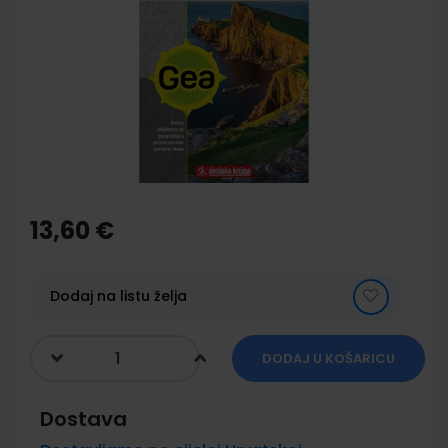
end
of
the
images
gallery
Skip
to
the
13,60 €
beginning
of
the
images
Dodaj na listu želja
gallery
DODAJ U KOŠARICU
Dostava