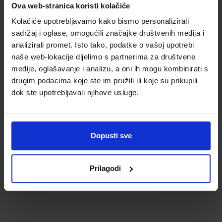
Ova web-stranica koristi kolačiće
udžbenike; dimenzije
412x267; tip 170
Kolačiće upotrebljavamo kako bismo personalizirali
sadržaj i oglase, omogućili značajke društvenih medija i
analizirali promet. Isto tako, podatke o vašoj upotrebi
naše web-lokacije dijelimo s partnerima za društvene
medije, oglašavanje i analizu, a oni ih mogu kombinirati s
drugim podacima koje ste im pružili ili koje su prikupili
dok ste upotrebljavali njihove usluge.
0,85 €
Dopusti sve
Prilagodi