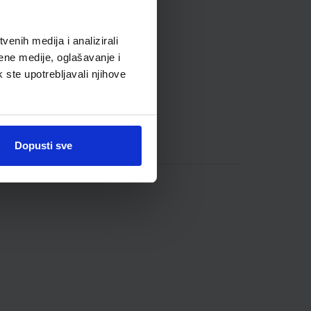
enih medija i analizirali
ene medije, oglašavanje i
k ste upotrebljavali njihove
Dopusti sve