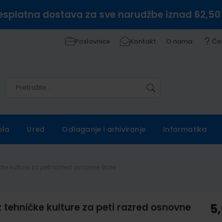
esplatna dostava za sve narudžbe iznad 62,50
Poslovnice
Kontakt
O nama
Če
Pretražite
Pretražite
ola
Ured
Odlaganje i arhiviranje
Informatika
ke kulture za peti razred osnovne škole
tehničke kulture za peti razred osnovne
5,