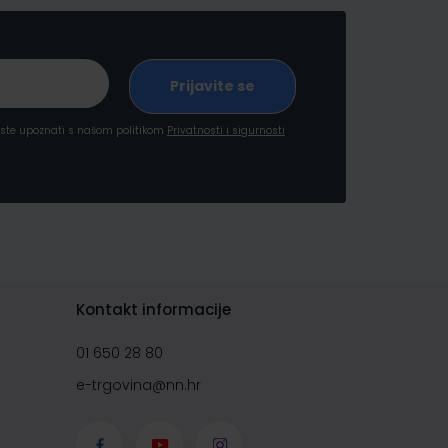
a ste upoznati s našom politikom
Privatnosti i sigurnosti
Kontakt informacije
01 650 28 80
e-trgovina@nn.hr