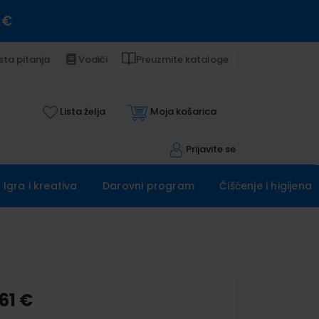
 €
sta pitanja
Vodiči
Preuzmite kataloge
Lista želja
Moja košarica
Prijavite se
Igra i kreativa
Darovni program
Čišćenje i higijena
61 €