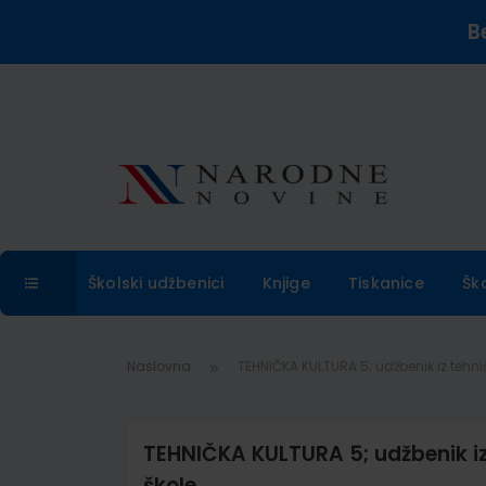
B
Školski udžbenici
Knjige
Tiskanice
Šk
Naslovna
TEHNIČKA KULTURA 5; udžbenik iz tehnič
TEHNIČKA KULTURA 5; udžbenik iz 
škole