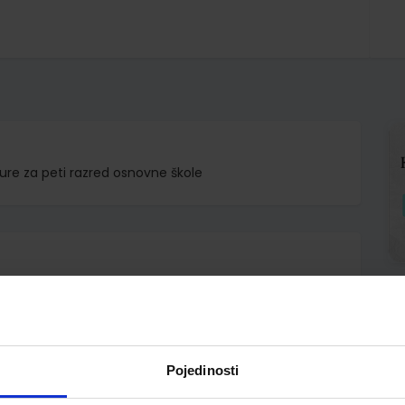
ure za peti razred osnovne škole
a Mikulaj Ovčarić Ivo Crnoja
Pojedinosti