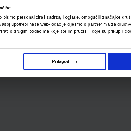
ačiće
RA
bismo personalizirali sadržaj i oglase, omogućili značajke društv
vašoj upotrebi naše web-lokacije dijelimo s partnerima za društv
rati s drugim podacima koje ste im pružili ili koje su prikupili do
Prilagodi