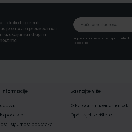
te se kako bi primali
acije o novim proizvodima i
ma, akcijama i drugim
Prijavom na newsletter izjavljujete d
nostima
podataka
 informacije
Saznajte više
kupovati
O Narodnim novinama d.d.
do popusta
Opći uvjeti korištenja
nost i sigurnost podataka