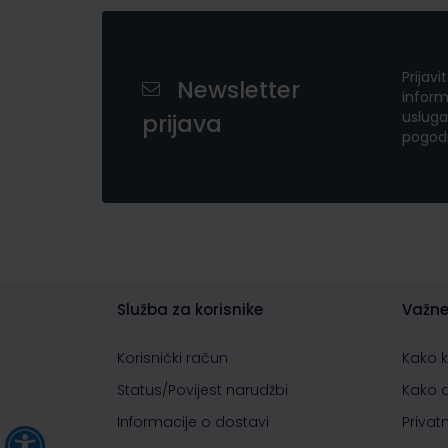
Prijavi
Newsletter
inform
usluga
prijava
pogod
Služba za korisnike
Važne
Korisnički račun
Kako 
Status/Povijest narudžbi
Kako 
Informacije o dostavi
Privat