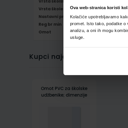
Vrsta školske knjige
UDŽBENIK
Ova web-stranica koristi kol
Vrsta škole
1 OSNOVNA
Nastavni predmet
TEHNIČKA KULTU
Kolačiće upotrebljavamo kako 
promet. Isto tako, podatke o 
Reg br min
6159
analizu, a oni ih mogu kombini
Omot
500160
usluge.
Kupci najčešće biraju..
Omot PVC za školske
udžbenike; dimenzije
431x272; tip 160