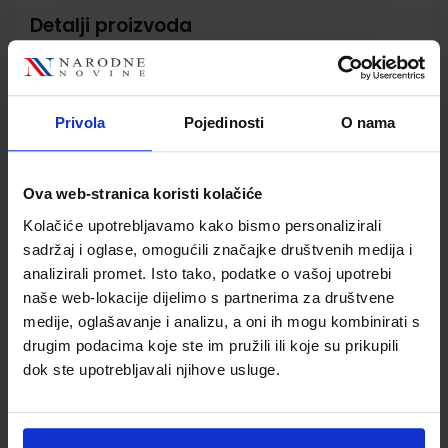
Detalji proizvoda
Šifra proizvoda
556186
Jedinična mjera
kom
Nakladnik
ŠKOLSKA KNJIGA d.d.
Privola
Pojedinosti
O nama
Autor
grupa autora
Školski razred
05 5.RAZRED OŠ
Vrsta školske knjige
RADNI MATERIJALI
Ova web-stranica koristi kolačiće
Vrsta škole
1 OSNOVNA
Kolačiće upotrebljavamo kako bismo personalizirali
Nastavni predmet
TEHNIČKA KULTURA
sadržaj i oglase, omogućili značajke društvenih medija i
analizirali promet. Isto tako, podatke o vašoj upotrebi
Reg br min
6161-DOM
naše web-lokacije dijelimo s partnerima za društvene
medije, oglašavanje i analizu, a oni ih mogu kombinirati s
drugim podacima koje ste im pružili ili koje su prikupili
dok ste upotrebljavali njihove usluge.