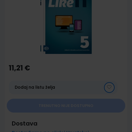
end
of
the
images
gallery
Skip
to
the
11,21 €
beginning
of
the
images
Dodaj na listu želja
gallery
TRENUTNO NIJE DOSTUPNO
Dostava