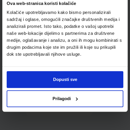
Ova web-stranica koristi kolačiće
udžbenike; dimenzije
433x272; tip 167
Kolačiće upotrebljavamo kako bismo personalizirali
sadržaj i oglase, omogućili značajke društvenih medija i
analizirali promet. Isto tako, podatke o vašoj upotrebi
naše web-lokacije dijelimo s partnerima za društvene
medije, oglašavanje i analizu, a oni ih mogu kombinirati s
drugim podacima koje ste im pružili ili koje su prikupili
dok ste upotrebljavali njihove usluge.
0,85 €
Dopusti sve
Prilagodi