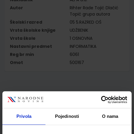
Autor
Rihter Rade Tojić Dlačić
Topić grupa autora
Školski razred
05 5.RAZRED OŠ
Vrsta školske knjige
UDŽBENIK
Vrsta škole
1 OSNOVNA
Nastavni predmet
INFORMATIKA
Reg br min
6061
Omot
500167
Kupci najčešće biraju..
Privola
Pojedinosti
O nama
Omot PVC za školske