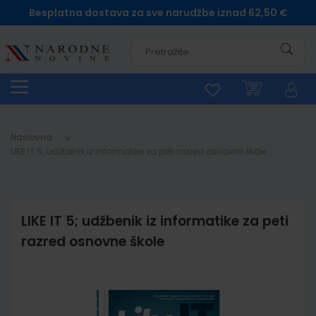
Besplatna dostava za sve narudžbe iznad 62,50 €
Pretra
Naslovna
LIKE IT 5; udžbenik iz informatike za peti razred osnovne škole
LIKE IT 5; udžbenik iz informatike za peti
razred osnovne škole
Skip
to
the