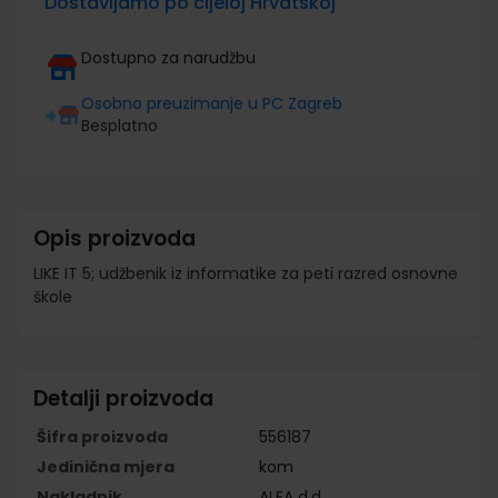
Dostavljamo po cijeloj Hrvatskoj
Dostupno za narudžbu
Osobno preuzimanje u PC Zagreb
Besplatno
Opis proizvoda
LIKE IT 5; udžbenik iz informatike za peti razred osnovne
škole
Detalji proizvoda
Šifra proizvoda
556187
Jedinična mjera
kom
Nakladnik
ALFA d.d.